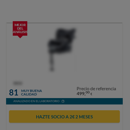
MEJOR
DEL
ANÁLISIS
OCU
Precio de referencia
81
MUY BUENA
00
499,
CALIDAD
€
ANALIZADO EN EL LABORATORIO
HAZTE SOCIO A 2€ 2 MESES