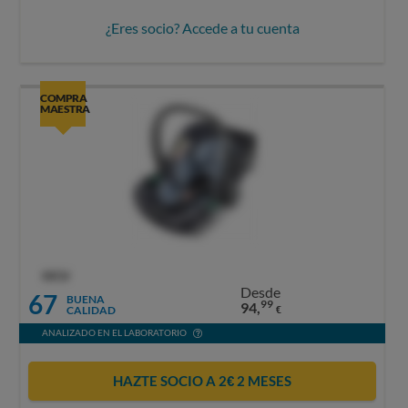
¿Eres socio? Accede a tu cuenta
COMPRA
MAESTRA
OCU
Desde
67
BUENA
99
94,
CALIDAD
€
ANALIZADO EN EL LABORATORIO
HAZTE SOCIO A 2€ 2 MESES