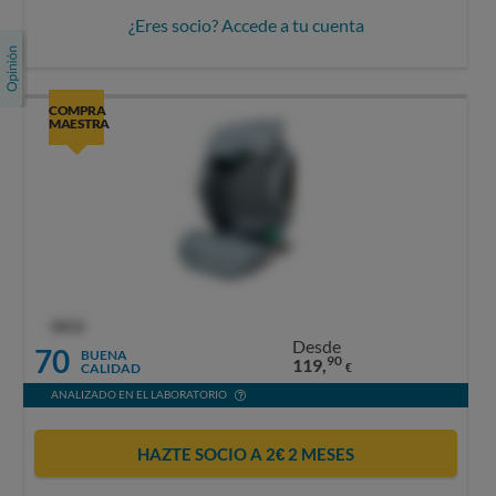
¿Eres socio? Accede a tu cuenta
COMPRA
MAESTRA
OCU
Desde
70
BUENA
90
119,
CALIDAD
€
ANALIZADO EN EL LABORATORIO
HAZTE SOCIO A 2€ 2 MESES