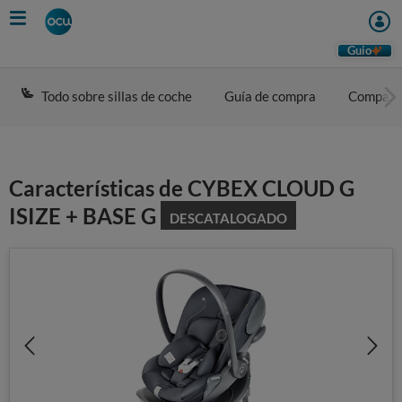
Skip
to
main
Guio
content
Todo sobre sillas de coche
Guía de compra
Compara
Características de CYBEX CLOUD G
ISIZE + BASE G
DESCATALOGADO