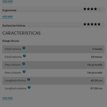
VER MÁS
4
Ergonomía
Sta
VER MÁS
5
Sustancias tóxicas
Sta
CARACTERÍSTICAS
Rango de uso
Info
Edad mínima
0 meses
Info
Edad máxima
18 meses
Info
Peso mínimo
No procede
Info
Peso máximo
No procede
Info
Longitud mínima
40,00 cm
Info
Longitud máxima
87,00 cm
VER MÁS