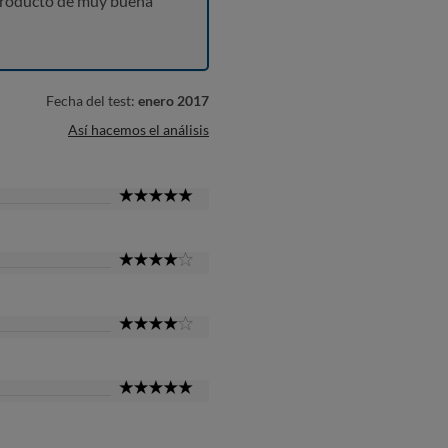
producto de muy buena
Fecha del test:
enero 2017
Así hacemos el análisis
5
Star
4
Star
4
Star
5
Star