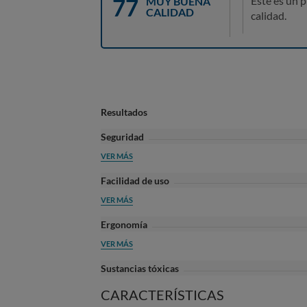
77
Este es un 
MUY BUENA
CALIDAD
calidad.
Resultados
Seguridad
VER MÁS
Facilidad de uso
VER MÁS
Ergonomía
VER MÁS
Sustancias tóxicas
CARACTERÍSTICAS