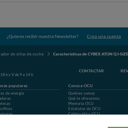
¿Quieres recibir nuestra Newsletter?
Crea una cuenta
dor de sillas de coche
Características de CYBEX ATON Q I-SIZ
CONTACTAR
REV
 18 h y V de 9 a 14 h
 más populares
Conoce OCU
fas de energía
Quiénes somos
adoras
Qué te ofrecemos
otecas
Memoria OCU
oríficos
Estatutos de OCU
visores
Código ético OCU
chones
Preguntas frecuentes