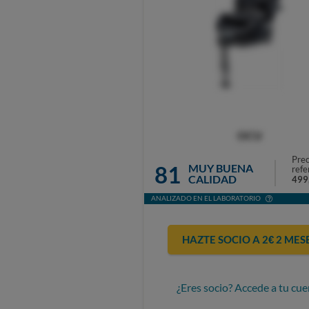
OCU
Prec
81
MUY BUENA
refe
CALIDAD
499
ANALIZADO EN EL LABORATORIO
HAZTE SOCIO A 2€ 2 MES
¿Eres socio? Accede a tu cue