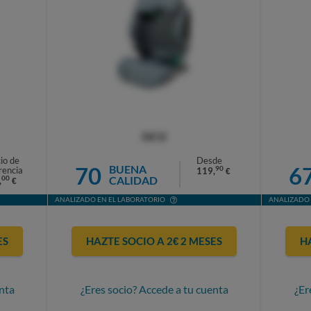
OCU
io de
Desde
70
6
BUENA
90
rencia
119,
€
CALIDAD
00
,
€
ANALIZADO EN EL LABORATORIO
ANALIZADO 
ES
HAZTE SOCIO A 2€ 2 MESES
H
nta
¿Eres socio? Accede a tu cuenta
¿Er