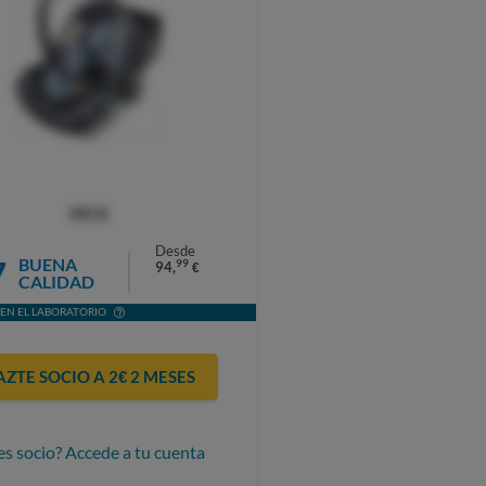
OCU
Desde
7
BUENA
99
94,
€
CALIDAD
EN EL LABORATORIO
AZTE SOCIO A 2€ 2 MESES
es socio? Accede a tu cuenta