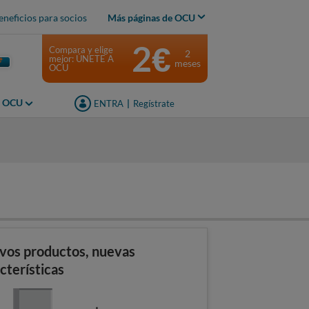
eneficios para socios
Más páginas de OCU
2€
Compara y elige
2
mejor: ÚNETE A
meses
OCU
s OCU
ENTRA
|
Regístrate
vos productos, nuevas
cterísticas