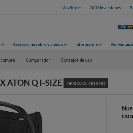
Movilízate
OCU Inversiones
B
Guio
Asesorarme sobre vivienda
Informarme
Ver ventaja
 compra
Comparador
Consejos de uso
EX ATON Q I-SIZE
DESCATALOGADO
Nue
cara