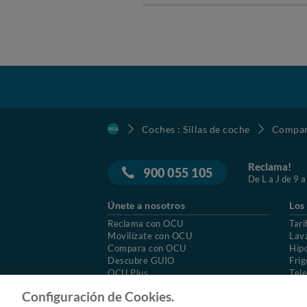
Coches : Sillas de coche
Compara
Reclama!
900 055 105
De L a J de 9 a
Únete a nosotros
Los
Reclama con OCU
Tari
Movilízate con OCU
Lav
Compara con OCU
Hip
Descubre GUIO
Frig
OCU Plus
Tele
Trabajar en OCU
Col
Configuración de Cookies.