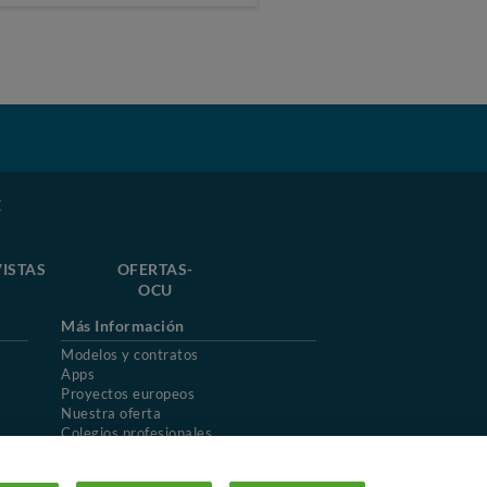
E
ISTAS
OFERTAS-
OCU
Más Información
Modelos y contratos
Apps
Proyectos europeos
Nuestra oferta
Colegios profesionales
Mapa del sitio