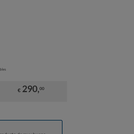
bles
290,
00
€