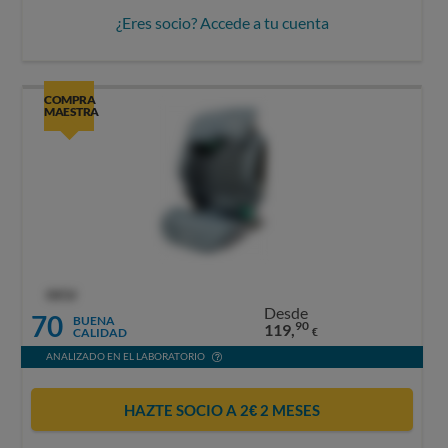
¿Eres socio? Accede a tu cuenta
COMPRA
MAESTRA
OCU
Desde
70
BUENA
90
119,
CALIDAD
€
ANALIZADO EN EL LABORATORIO
HAZTE SOCIO A 2€ 2 MESES