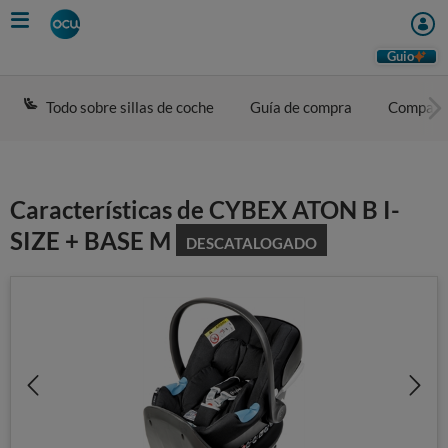
Skip
to
main
Guio
content
Todo sobre sillas de coche
Guía de compra
Compara
Características de CYBEX ATON B I-
SIZE + BASE M
DESCATALOGADO