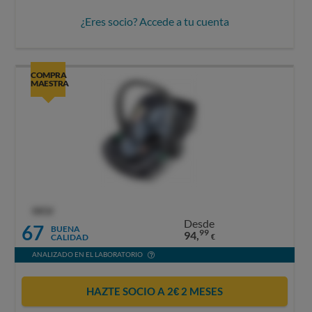
¿Eres socio? Accede a tu cuenta
COMPRA
MAESTRA
OCU
Desde
67
BUENA
99
94,
CALIDAD
€
ANALIZADO EN EL LABORATORIO
HAZTE SOCIO A 2€ 2 MESES