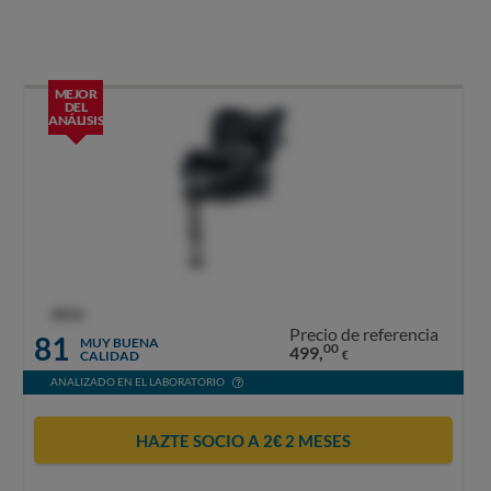
MEJOR
DEL
ANÁLISIS
OCU
Precio de referencia
81
MUY BUENA
00
499,
CALIDAD
€
ANALIZADO EN EL LABORATORIO
HAZTE SOCIO A 2€ 2 MESES