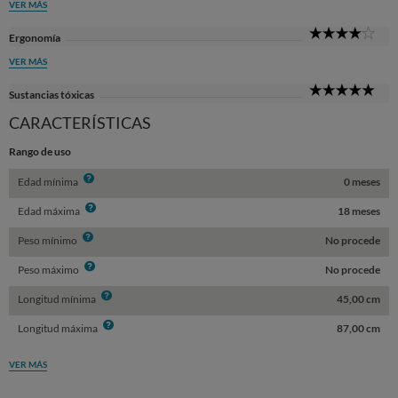
VER MÁS
4
Ergonomía
Sta
VER MÁS
5
Sustancias tóxicas
Sta
CARACTERÍSTICAS
Rango de uso
Info
Edad mínima
0 meses
Info
Edad máxima
18 meses
Info
Peso mínimo
No procede
Info
Peso máximo
No procede
Info
Longitud mínima
45,00 cm
Info
Longitud máxima
87,00 cm
VER MÁS