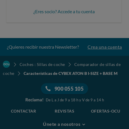
¿Eres socio? Accede a tu cuenta
¿Quieres recibir nuestra Newsletter?
Crea una cuenta
Coches : Sillas de coche
Comparador de sillas de
coche
Características de CYBEX ATON B I-SIZE + BASE M
900 055 105
Reclama!
De L a J de 9 a 18 h y V de 9 a 14 h
CONTACTAR
REVISTAS
OFERTAS-OCU
Únete a nosotros