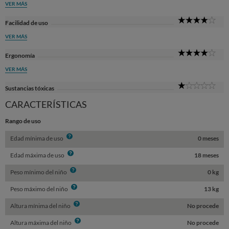
VER MÁS
4
Facilidad de uso
Sta
VER MÁS
4
Ergonomía
Sta
VER MÁS
1
Sustancias tóxicas
Sta
CARACTERÍSTICAS
Rango de uso
Info
Edad mínima de uso
0 meses
Info
Edad máxima de uso
18 meses
Info
Peso mínimo del niño
0 kg
Info
Peso máximo del niño
13 kg
Info
Altura mínima del niño
No procede
Info
Altura máxima del niño
No procede