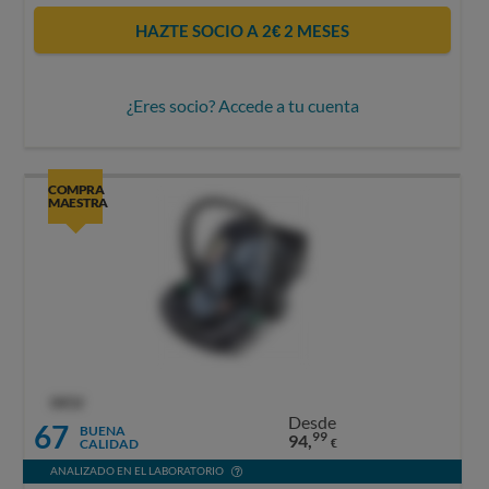
HAZTE SOCIO A 2€ 2 MESES
¿Eres socio? Accede a tu cuenta
COMPRA
MAESTRA
OCU
Desde
67
BUENA
99
94,
CALIDAD
€
ANALIZADO EN EL LABORATORIO