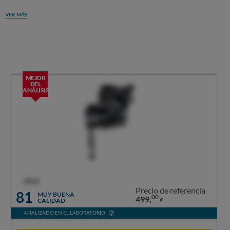
VER MÁS
MEJOR
DEL
ANÁLISIS
OCU
Precio de referencia
81
MUY BUENA
00
499,
CALIDAD
€
ANALIZADO EN EL LABORATORIO