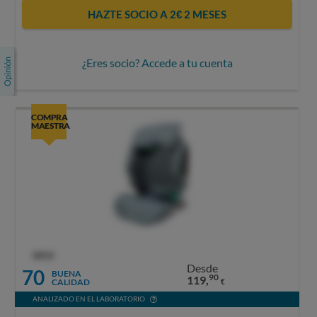
HAZTE SOCIO A 2€ 2 MESES
¿Eres socio? Accede a tu cuenta
COMPRA
MAESTRA
OCU
Desde
70
BUENA
90
119,
CALIDAD
€
ANALIZADO EN EL LABORATORIO