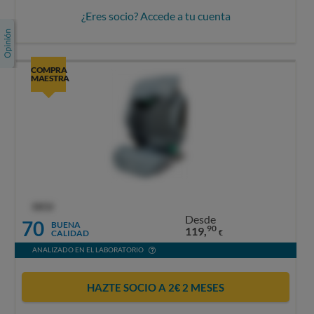
¿Eres socio? Accede a tu cuenta
COMPRA
MAESTRA
OCU
Desde
70
BUENA
90
119,
CALIDAD
€
ANALIZADO EN EL LABORATORIO
HAZTE SOCIO A 2€ 2 MESES