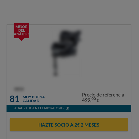
MEJOR
DEL
ANÁLISIS
OCU
Precio de referencia
81
MUY BUENA
00
499,
CALIDAD
€
ANALIZADO EN EL LABORATORIO
HAZTE SOCIO A 2€ 2 MESES