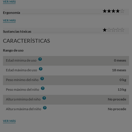
VER MÁS
4
Ergonomía
Sta
VER MÁS
1
Sustancias tóxicas
Sta
CARACTERÍSTICAS
Rango de uso
Info
Edad mínima de uso
0 meses
Info
Edad máxima de uso
18 meses
Info
Peso mínimo del niño
0 kg
Info
Peso máximo del niño
13 kg
Info
Altura mínima del niño
No procede
Info
Altura máxima del niño
No procede
VER MÁS