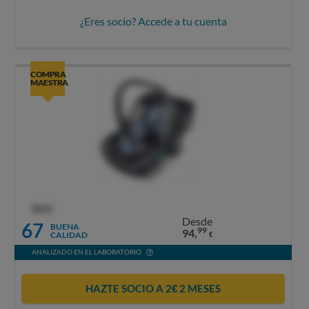
¿Eres socio? Accede a tu cuenta
COMPRA
MAESTRA
OCU
Desde
67
BUENA
99
94,
CALIDAD
€
ANALIZADO EN EL LABORATORIO
HAZTE SOCIO A 2€ 2 MESES