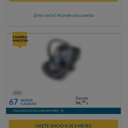
¿Eres socio? Accede a tu cuenta
COMPRA
MAESTRA
OCU
Desde
67
BUENA
99
94,
CALIDAD
€
ANALIZADO EN EL LABORATORIO
HAZTE SOCIO A 2€ 2 MESES