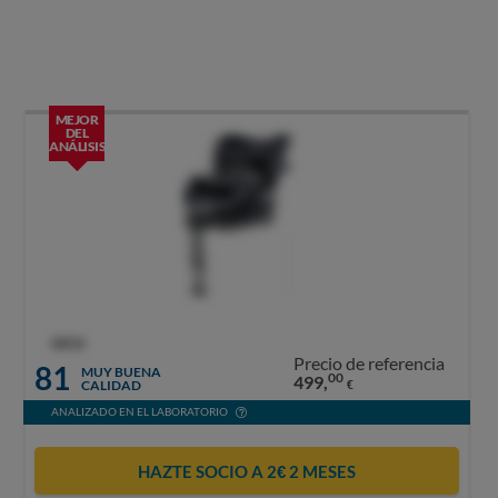
MEJOR
DEL
ANÁLISIS
OCU
Precio de referencia
81
MUY BUENA
00
499,
CALIDAD
€
ANALIZADO EN EL LABORATORIO
HAZTE SOCIO A 2€ 2 MESES