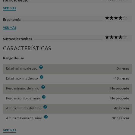
Facilidad de uso
Sta
VER MÁS
4
Ergonomía
Sta
VER MÁS
4
Sustancias tóxicas
Sta
CARACTERÍSTICAS
Rango de uso
Info
Edad mínima de uso
0 meses
Info
Edad máxima de uso
48 meses
Info
Peso mínimo del niño
No procede
Info
Peso máximo del niño
No procede
Info
Altura mínima del niño
40,00 cm
Info
Altura máxima del niño
105,00 cm
VER MÁS