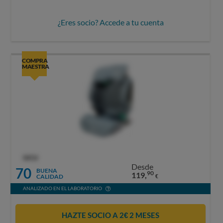
¿Eres socio? Accede a tu cuenta
COMPRA
MAESTRA
OCU
Desde
70
BUENA
90
119,
CALIDAD
€
ANALIZADO EN EL LABORATORIO
HAZTE SOCIO A 2€ 2 MESES