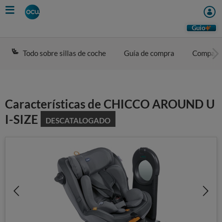
Skip
to
main
Guio
content
Todo sobre sillas de coche
Guía de compra
Compara
Características de CHICCO AROUND U
I-SIZE
DESCATALOGADO