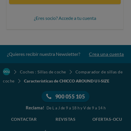
¿Eres socio? Accede a tu cuenta
¿Quieres recibir nuestra Newsletter?
Crea una cuenta
Coches : Sillas de coche
Comparador de sillas de
coche
Características de CHICCO AROUND U I-SIZE
900 055 105
Reclama!
De L a J de 9 a 18 h y V de 9 a 14 h
CONTACTAR
REVISTAS
OFERTAS-OCU