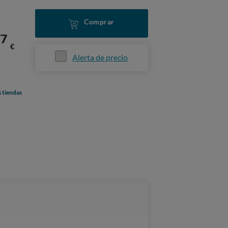
Comprar
77
€
Alerta de precio
s tiendas