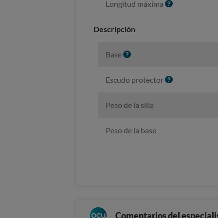
I
Longitud máxima
o
n
f
Descripción
o
I
Base
n
f
I
Escudo protector
o
n
f
Peso de la silla
o
Peso de la base
Comentarios del especiali