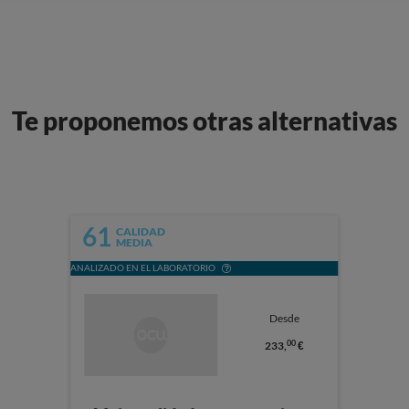
Te proponemos otras alternativas
61
CALIDAD
MEDIA
ANALIZADO EN EL LABORATORIO
Desde
00
233,
€