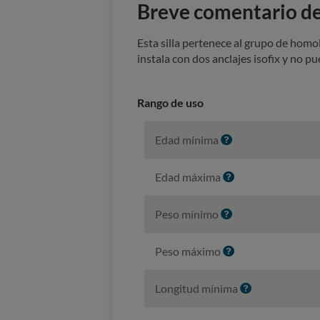
Breve comentario del
Esta silla pertenece al grupo de homo
instala con dos anclajes isofix y no pu
Rango de uso
I
Edad mínima
n
f
I
Edad máxima
o
n
f
I
Peso mínimo
o
n
f
I
Peso máximo
o
n
f
I
Longitud mínima
o
n
f