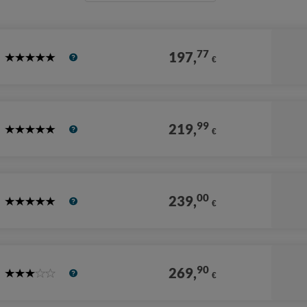
77
197,
€
5
Stars
99
219,
€
5
Stars
00
239,
€
5
Stars
90
269,
€
3
Stars