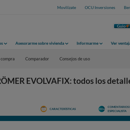
Movilízate
OCU Inversiones
Ben
Guio
os
Asesorarme sobre vivienda
Informarme
Ver venta
 compra
Comparador
Consejos de uso
RÖMER EVOLVAFIX: todos los detalle
COMENTARIOS 
CARACTERÍSTICAS
ESPECIALISTA