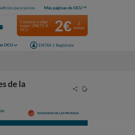
eficios para socios
Más páginas de OCU
2€
Compara y elige
2
mejor: ÚNETE A
meses
OCU
jas OCU
ENTRA
|
Regístrate
s de la
DEL
RESULTADO DE LAS PRUEBAS