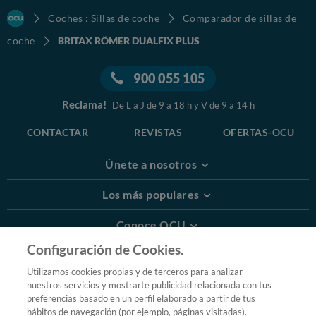
Coches : Sillas de coche
Comparador de sillas de
coche
BRITAX RÖMER DUALFIX PLUS
900 055 105
Reclama!
De L a J de 9 a 18 h y V de 9 a 14 h
CONTACTAR
REVISTAS
OFERTAS-OCU
Únete a nosotros
Los más populares
Conoce OCU
Configuración de Cookies.
Más Información
Utilizamos cookies propias y de terceros para analizar
nuestros servicios y mostrarte publicidad relacionada con tus
© 2026 OCU
preferencias basado en un perfil elaborado a partir de tus
Condiciones generales de contratación de OCU
hábitos de navegación (por ejemplo, páginas visitadas).