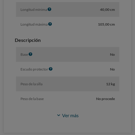
n
f
I
Longitud mínima
40,00 cm
o
n
f
I
Longitud máxima
105,00 cm
o
n
f
Descripción
o
I
Base
No
n
f
I
Escudo protector
No
o
n
f
Peso de la silla
12 kg
o
Peso de la base
No procede
Ver más