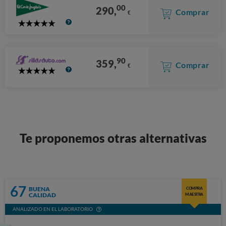
00
290,
Comprar
€
5
Stars
90
359,
Comprar
€
5
Stars
Te proponemos otras alternativas
67
BUENA
COMPRA
CALIDAD
MAESTRA
ANALIZADO EN EL LABORATORIO