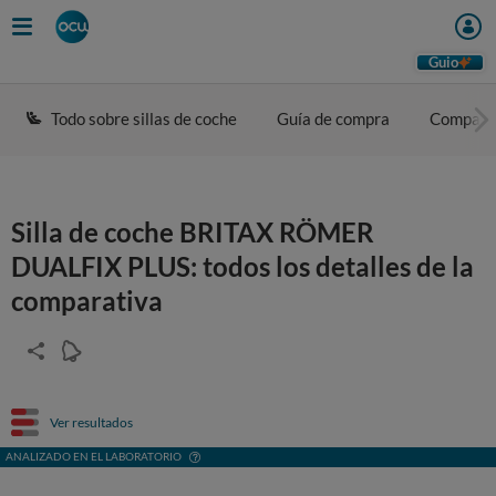
Guio
Todo sobre sillas de coche
Guía de compra
Compara
Silla de coche BRITAX RÖMER
DUALFIX PLUS: todos los detalles de la
comparativa
Ver resultados
ANALIZADO EN EL LABORATORIO