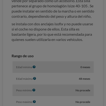
vende por separado como un accesorio. Esta silla
pertenece al grupo de homolagión Isize 40-105 . Se
puede instalar en sentido de la marcha o en sentido
contrario, dependiendo del peso y altura del niño,
se instala con dos anclajes isofix y no puede usarse
si el coche no dispone de ellos. Esta silla es
bastante ligera, por lo que está recomendada para
quienes suelen utilizarla en varios vehículos.
Rango de uso
I
Edad mínima
0 meses
n
f
I
Edad máxima
48 meses
o
n
f
I
Peso mínimo
No procede
o
n
f
I
Peso máximo
No procede
o