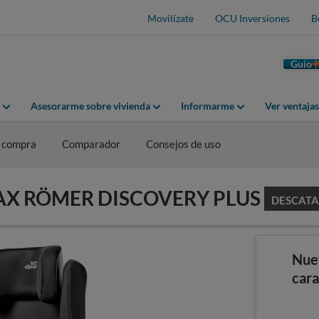
Movilízate
OCU Inversiones
B
Guio
Asesorarme sobre vivienda
Informarme
Ver ventaja
 compra
Comparador
Consejos de uso
RITAX RÖMER DISCOVERY PLUS
DESCAT
Nue
cara