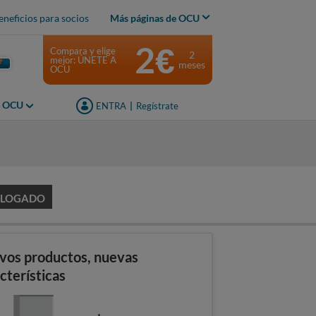
eneficios para socios
Más páginas de OCU
2€
Compara y elige
2
mejor: ÚNETE A
meses
OCU
s OCU
ENTRA
|
Regístrate
ALOGADO
vos productos, nuevas
cterísticas