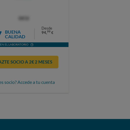
OCU
Desde
7
BUENA
99
94,
€
CALIDAD
EN EL LABORATORIO
AZTE SOCIO A 2€ 2 MESES
es socio? Accede a tu cuenta