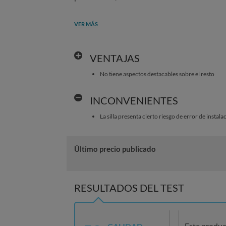
VER MÁS
VENTAJAS
No tiene aspectos destacables sobre el resto
INCONVENIENTES
La silla presenta cierto riesgo de error de instala
Último precio publicado
RESULTADOS DEL TEST
Este produc