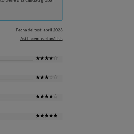
Fecha del test:
abril 2023
Así hacemos el análisis
4
Star
3
Star
4
Star
5
Star