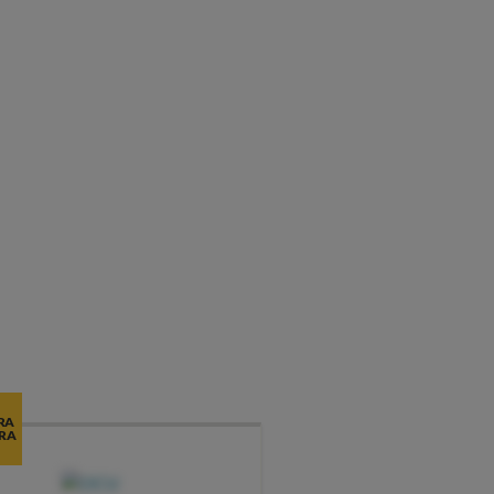
RA
RA