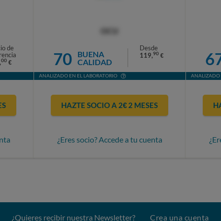
OCU
io de
Desde
70
6
BUENA
90
rencia
119,
€
CALIDAD
00
,
€
ANALIZADO EN EL LABORATORIO
ANALIZADO 
ES
HAZTE SOCIO A 2€ 2 MESES
H
nta
¿Eres socio? Accede a tu cuenta
¿Er
¿Quieres recibir nuestra Newsletter?
Crea una cuenta