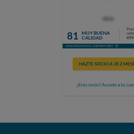
OCU
Prec
81
MUY BUENA
refe
CALIDAD
499
ANALIZADO EN EL LABORATORIO
HAZTE SOCIO A 2€ 2 MES
¿Eres socio? Accede a tu cue