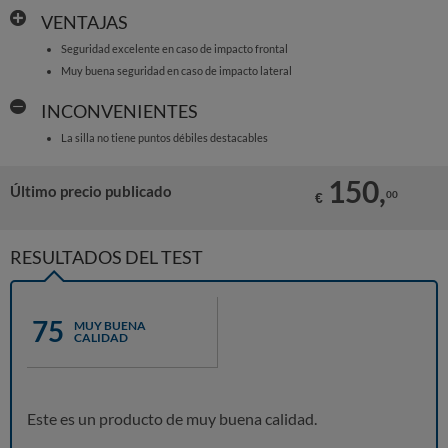
VENTAJAS
Seguridad excelente en caso de impacto frontal
Muy buena seguridad en caso de impacto lateral
INCONVENIENTES
La silla no tiene puntos débiles destacables
150,
Último precio publicado
00
€
RESULTADOS DEL TEST
75
MUY BUENA
CALIDAD
Este es un producto de muy buena calidad.