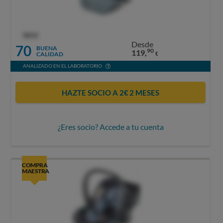
OCU
Desde
70
BUENA
90
119,
CALIDAD
€
ANALIZADO EN EL LABORATORIO
HAZTE SOCIO A 2€ 2 MESES
¿Eres socio? Accede a tu cuenta
COMPRA
MAESTRA