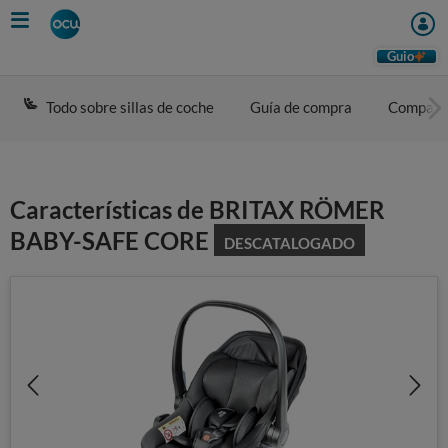
Skip
to
main
Guio
content
Todo sobre sillas de coche
Guía de compra
Compara
Características de BRITAX RÖMER
BABY-SAFE CORE
DESCATALOGADO