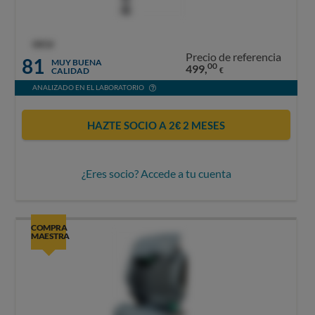
OCU
Precio de referencia
81
MUY BUENA
00
499,
CALIDAD
€
ANALIZADO EN EL LABORATORIO
HAZTE SOCIO A 2€ 2 MESES
¿Eres socio? Accede a tu cuenta
COMPRA
MAESTRA