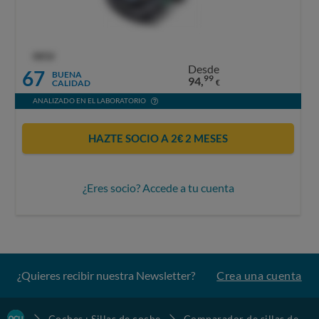
OCU
Desde
67
BUENA
99
94,
CALIDAD
€
ANALIZADO EN EL LABORATORIO
HAZTE SOCIO A 2€ 2 MESES
¿Eres socio? Accede a tu cuenta
¿Quieres recibir nuestra Newsletter?
Crea una cuenta
Coches : Sillas de coche
Comparador de sillas de