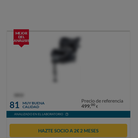
MEJOR
DEL
ANÁLISIS
OCU
Precio de referencia
81
MUY BUENA
00
499,
CALIDAD
€
ANALIZADO EN EL LABORATORIO
HAZTE SOCIO A 2€ 2 MESES