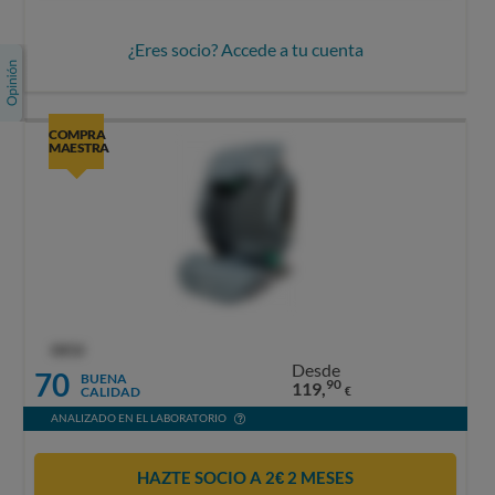
¿Eres socio? Accede a tu cuenta
COMPRA
MAESTRA
OCU
Desde
70
BUENA
90
119,
CALIDAD
€
ANALIZADO EN EL LABORATORIO
HAZTE SOCIO A 2€ 2 MESES