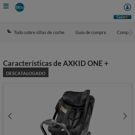
Skip
to
main
Guio
content
Todo sobre sillas de coche
Guía de compra
Compara
Características de AXKID ONE +
DESCATALOGADO