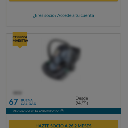
¿Eres socio? Accede a tu cuenta
COMPRA
MAESTRA
OCU
Desde
67
BUENA
99
94,
CALIDAD
€
ANALIZADO EN EL LABORATORIO
HAZTE SOCIO A 2€ 2 MESES