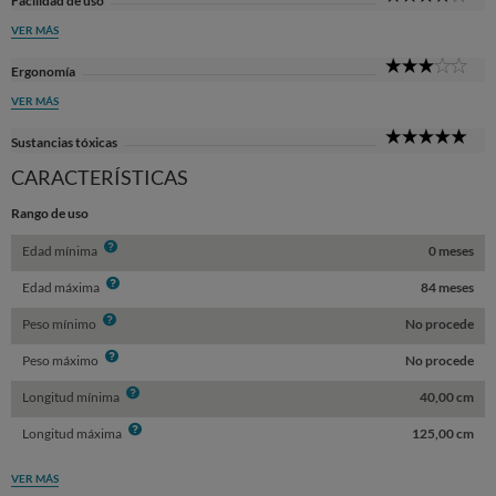
Facilidad de uso
Sta
VER MÁS
3
Ergonomía
Sta
VER MÁS
5
Sustancias tóxicas
Sta
CARACTERÍSTICAS
Rango de uso
Info
Edad mínima
0 meses
Info
Edad máxima
84 meses
Info
Peso mínimo
No procede
Info
Peso máximo
No procede
Info
Longitud mínima
40,00 cm
Info
Longitud máxima
125,00 cm
VER MÁS