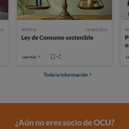
26
NOTICIA
23 abril 2026
N
Ley de Consumo sostenible
P
o
Lee más
L
Toda la información
¿Aún no eres socio de OCU?