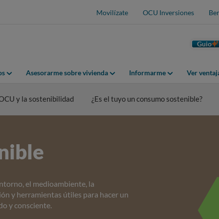
Movilízate
OCU Inversiones
Ben
Guio
os
Asesorarme sobre vivienda
Informarme
Ver venta
OCU y la sostenibilidad
¿Es el tuyo un consumo sostenible?
nible
ntorno, el medioambiente, la
ón y herramientas útiles para hacer un
o y consciente.