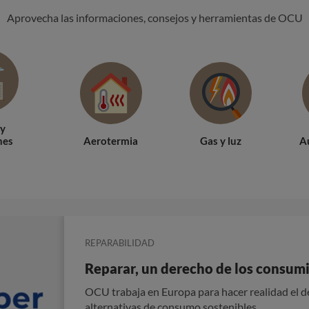
Aprovecha las informaciones, consejos y herramientas de OCU
 y
nes
Aerotermia
Gas y luz
A
PROSUMIDORES
REPARABILIDAD
Plataformas de consumo colaborat
Reparar, un derecho de los consum
Información actualizada sobre alternativas de 
OCU trabaja en Europa para hacer realidad el d
vivienda, cusos, ocio, compraventa...
alternativas de consumo sostenibles.