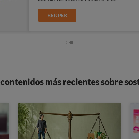
TODA LA INFORMACIÓN
REP.PER
 contenidos más recientes sobre sos