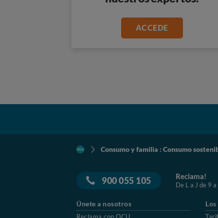
ACCEDE
Consumo y familia : Consumo sosteni
Reclama!
900 055 105
De L a J de 9 a
Únete a nosotros
Los
Reclama con OCU
Tari