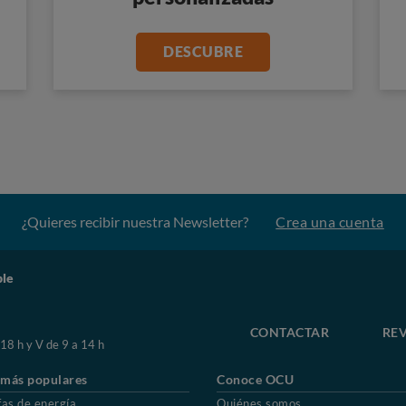
DESCUBRE
¿Quieres recibir nuestra Newsletter?
Crea una cuenta
ble
CONTACTAR
REV
 18 h y V de 9 a 14 h
 más populares
Conoce OCU
fas de energía
Quiénes somos