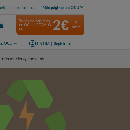
eficios para socios
Más páginas de OCU
2€
Todos los servicios
2
de OCU + REGALO
meses
por
jas OCU
ENTRA
|
Regístrate
Información y consejos