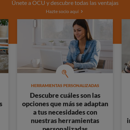
Únete a OCU y descubre todas las ventajas
Hazte socio aquí
HERRAMIENTAS PERSONALIZADAS
Descubre cuáles son las
s
opciones que más se adaptan
a tus necesidades con
nuestras
herramientas
i
personalizadas