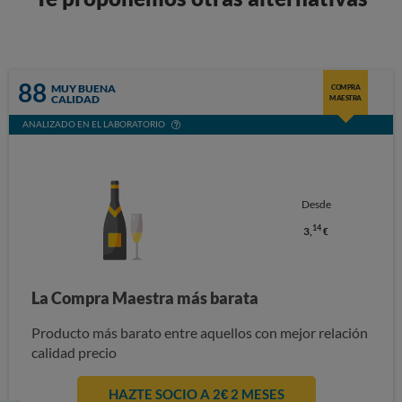
88
MUY BUENA
COMPRA
CALIDAD
MAESTRA
ANALIZADO EN EL LABORATORIO
Desde
14
3,
€
La Compra Maestra más barata
Producto más barato entre aquellos con mejor relación
calidad precio
HAZTE SOCIO A 2€ 2 MESES