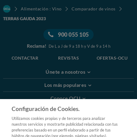
Alimentación : Vino
Comparador de vinos
TERRAS GAUDA 2023
900 055 105
Reclama!
De L a J de 9 a 18 h y V de 9 a 14 h
CONTACTAR
REVISTAS
OFERTAS-OCU
Únete a nosotros
Los más populares
Conoce OCU
Configuración de Cookies.
Más Información
Utilizamos cookies propias y de terceros para analizar
nuestros servicios y mostrarte publicidad relacionada con tus
© 2026 OCU
preferencias basado en un perfil elaborado a partir de tus
Condiciones generales de contratación de OCU
hábitos de navegación (por ejemplo, páginas visitadas).