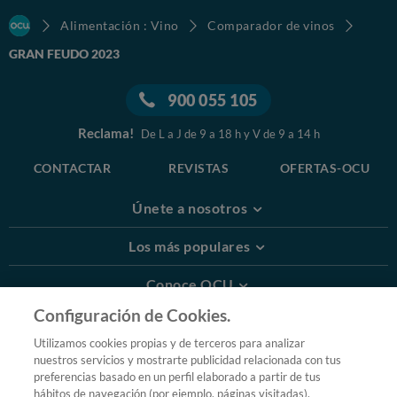
Alimentación : Vino
Comparador de vinos
GRAN FEUDO 2023
900 055 105
Reclama!
De L a J de 9 a 18 h y V de 9 a 14 h
CONTACTAR
REVISTAS
OFERTAS-OCU
Únete a nosotros
Los más populares
Conoce OCU
Configuración de Cookies.
Más Información
Utilizamos cookies propias y de terceros para analizar
nuestros servicios y mostrarte publicidad relacionada con tus
© 2026 OCU
preferencias basado en un perfil elaborado a partir de tus
Condiciones generales de contratación de OCU
hábitos de navegación (por ejemplo, páginas visitadas).