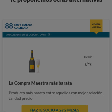
88
MUY BUENA
COMPRA
CALIDAD
MAESTRA
ANALIZADO EN EL LABORATORIO
Desde
14
3,
€
La Compra Maestra más barata
Producto más barato entre aquellos con mejor relación
calidad precio
HAZTE SOCIO A 2€ 2 MESES