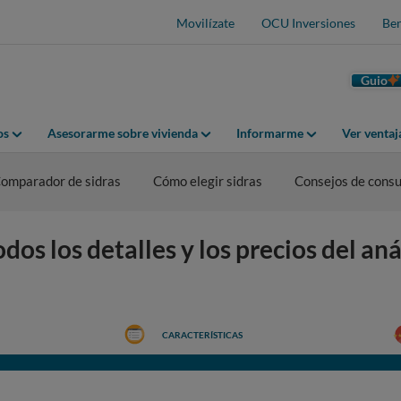
Movilízate
OCU Inversiones
Ben
Guio
os
Asesorarme sobre vivienda
Informarme
Ver venta
omparador de sidras
Cómo elegir sidras
Consejos de cons
s los detalles y los precios del anál
CARACTERÍSTICAS