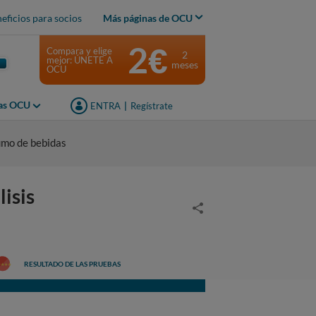
eficios para socios
Más páginas de OCU
2€
Compara y elige
2
mejor: ÚNETE A
meses
OCU
jas OCU
ENTRA
|
Regístrate
umo de bebidas
isis
RESULTADO DE LAS PRUEBAS