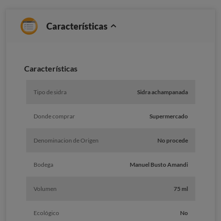
Características
Caracterí­sticas
Tipo de sidra
Sidra achampanada
Donde comprar
Supermercado
Denominacion de Origen
No procede
Bodega
Manuel Busto Amandi
Volumen
75 ml
Ecológico
No