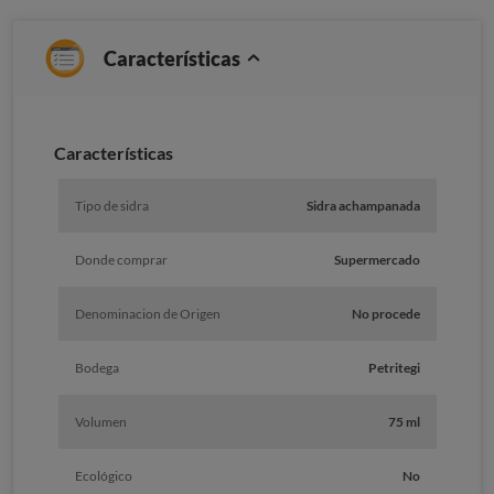
Características
Caracterí­sticas
Tipo de sidra
Sidra achampanada
Donde comprar
Supermercado
Denominacion de Origen
No procede
Bodega
Petritegi
Volumen
75 ml
Ecológico
No