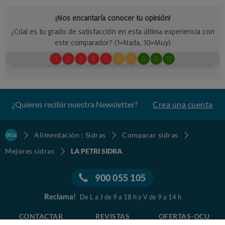
¿Quieres recibir nuestra Newsletter?
Crea una cuenta
Alimentación : Sidras
Comparar sidras
Mejores sidras
LA PETRI SIDRA
900 055 105
Reclama!
De L a J de 9 a 18 h y V de 9 a 14 h
CONTACTAR
REVISTAS
OFERTAS-OCU