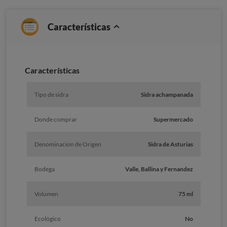
Características
Caracterí­sticas
Tipo de sidra
Sidra achampanada
Donde comprar
Supermercado
Denominacion de Origen
Sidra de Asturias
Bodega
Valle, Ballina y Fernandez
Volumen
75 ml
Ecológico
No