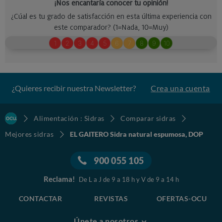
¿Quieres recibir nuestra Newsletter?
Crea una cuenta
Alimentación : Sidras
Comparar sidras
Mejores sidras
EL GAITERO Sidra natural espumosa, DOP
900 055 105
Reclama!
De L a J de 9 a 18 h y V de 9 a 14 h
CONTACTAR
REVISTAS
OFERTAS-OCU
Únete a nosotros