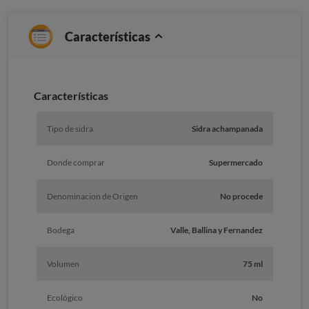
Características
Caracterí­sticas
Tipo de sidra
Sidra achampanada
Donde comprar
Supermercado
Denominacion de Origen
No procede
Bodega
Valle, Ballina y Fernandez
Volumen
75 ml
Ecológico
No