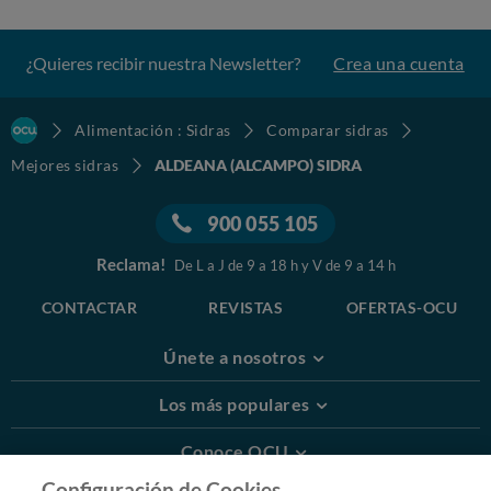
¿Quieres recibir nuestra Newsletter?
Crea una cuenta
Alimentación : Sidras
Comparar sidras
Mejores sidras
ALDEANA (ALCAMPO) SIDRA
900 055 105
Reclama!
De L a J de 9 a 18 h y V de 9 a 14 h
CONTACTAR
REVISTAS
OFERTAS-OCU
Únete a nosotros
Los más populares
Conoce OCU
Configuración de Cookies.