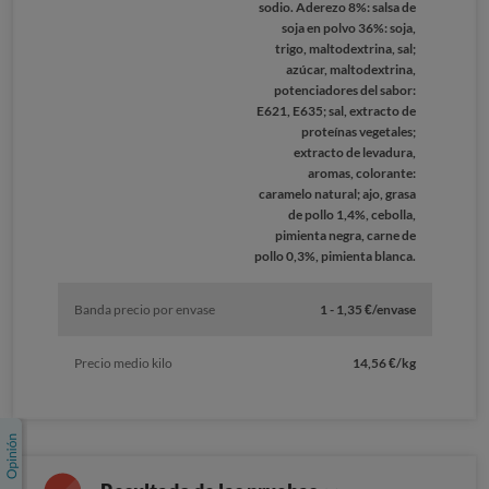
sodio. Aderezo 8%: salsa de
soja en polvo 36%: soja,
trigo, maltodextrina, sal;
azúcar, maltodextrina,
potenciadores del sabor:
E621, E635; sal, extracto de
proteínas vegetales;
extracto de levadura,
aromas, colorante:
caramelo natural; ajo, grasa
de pollo 1,4%, cebolla,
pimienta negra, carne de
pollo 0,3%, pimienta blanca.
Banda precio por envase
1 - 1,35 €/envase
Precio medio kilo
14,56 €/kg