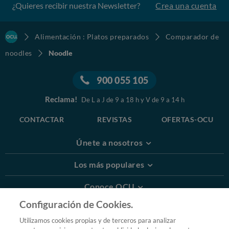
¿Quieres recibir nuestra Newsletter?
Crea una cuenta
Alimentación : Platos preparados
Comparador de
noodles
Noodle
900 055 105
Reclama!
De L a J de 9 a 18 h y V de 9 a 14 h
CONTACTAR
REVISTAS
OFERTAS-OCU
Únete a nosotros
Los más populares
Conoce OCU
Configuración de Cookies.
Más Información
Utilizamos cookies propias y de terceros para analizar