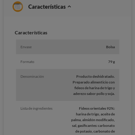
Características
Características
Envase
Bolsa
Formato
79 g
Denominación
Producto deshidratado.
Preparado alimenticio con
fideos de harina de trigo y
aderezo sabor pollo y soja.
Lista de ingredientes
Fideos orientales 92%:
harina de trigo, aceite de
palma, almidón modificado,
sal, gasificantes: carbonato
de potasio, carbonato de