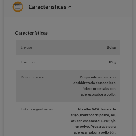
Características
Características
Envase
Bolsa
Formato
85 g
Denominación
Preparado alimenticio
deshidratado de noodles o
fideos orientales con
aderezo sabor a pollo.
Lista de ingredientes
Noodles 94%: harina de
trigo, manteca de palma, sal,
azúcar, espesante: E412; ajo
en polvo. Preparado para
aderezar sabor a pollo 6%: