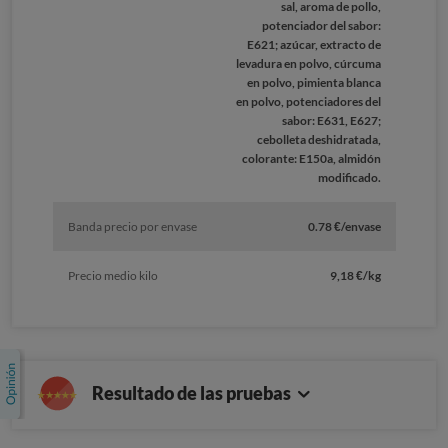
sal, aroma de pollo,
potenciador del sabor:
E621; azúcar, extracto de
levadura en polvo, cúrcuma
en polvo, pimienta blanca
en polvo, potenciadores del
sabor: E631, E627;
cebolleta deshidratada,
colorante: E150a, almidón
modificado.
Banda precio por envase
0.78 €/envase
Precio medio kilo
9,18 €/kg
Resultado de las pruebas