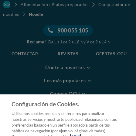
Alimentación : Platos preparados
Comparador de
noodles
Noodle
900 055 105
Reclama!
De L a J de 9 a 18 h y V de 9 a 14 h
CONTACTAR
REVISTAS
OFERTAS-OCU
Únete a nosotros
Los más populares
Conoce OCU
Configuración de Cookies.
Más Información
Utilizamos cookies propias y de terceros para analizar
nuestros servicios y mostrarte publicidad relacionada con tus
© 2026 OCU
preferencias basado en un perfil elaborado a partir de tus
Condiciones generales de contratación de OCU
hábitos de navegación (por ejemplo, páginas visitadas).
Política de privacidad