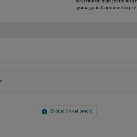
dextrina de maíz; cebolleta 
goma guar. Condimento prep
Evolución del precio