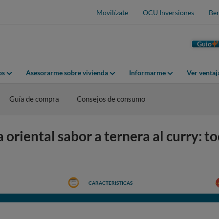
Movilízate
OCU Inversiones
Ben
Guio
os
Asesorarme sobre vivienda
Informarme
Ver venta
Guía de compra
Consejos de consumo
iental sabor a ternera al curry: to
CARACTERÍSTICAS