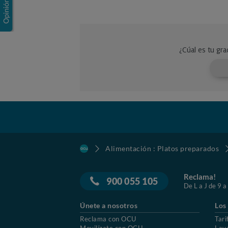
Alimentación : Platos preparados
Reclama!
900 055 105
De L a J de 9 a
Únete a nosotros
Los
Reclama con OCU
Tari