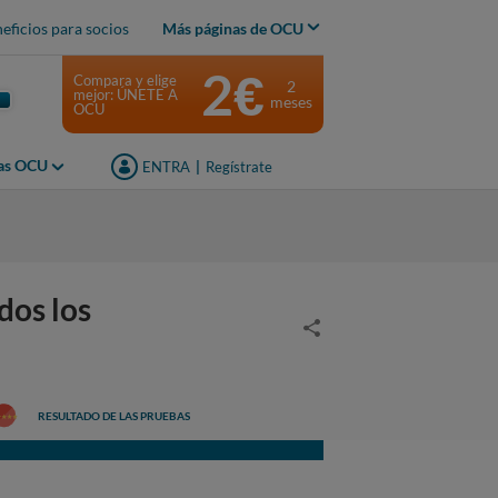
eficios para socios
Más páginas de OCU
2€
Compara y elige
2
mejor: ÚNETE A
meses
OCU
jas OCU
ENTRA
|
Regístrate
dos los
RESULTADO DE LAS PRUEBAS