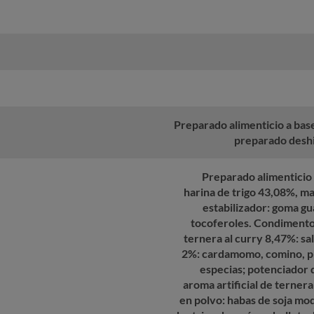
Preparado alimenticio a bas
preparado deshi
Preparado alimenticio 
harina de trigo 43,08%, ma
estabilizador: goma gu
tocoferoles. Condimento
ternera al curry 8,47%: sal
2%: cardamomo, comino, pi
especias; potenciador 
aroma artificial de ternera
en polvo: habas de soja mod