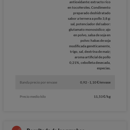
antioxidante: extracto rico
en tocoferoles. Condimento
preparado deshidratado
sabor a ternera a pollo 3,8 g:
sal, potenciador del sabor:
glutamato monosódico; ajo
en polvo, salsa de soja en
polvo: habas de soja
modificada genéticamente,
trigo, sal, dextrina de maíz;
aroma artificial de pollo
0,21%, cebolleta desecada,
especias.
Banda precio por envase
0,92 - 1,10 €/envase
Precio medio kilo
11,53 €/kg