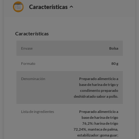
Características
Características
Envase
Bolsa
Formato
80 g
Denominación
Preparado alimenticio a
base de harina de trigo y
condimento preparado
deshidratado sabor a pollo.
Lista de ingredientes
Preparado alimenticio a
base de harina de trigo
76,2%: harina de trigo
72,24%, manteca de palma,
estabilizador: goma guar;