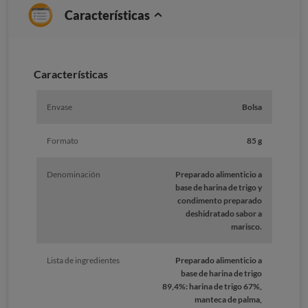
Características
Características
Envase
Bolsa
Formato
85 g
Denominación
Preparado alimenticio a
base de harina de trigo y
condimento preparado
deshidratado sabor a
marisco.
Lista de ingredientes
Preparado alimenticio a
base de harina de trigo
89,4%: harina de trigo 67%,
manteca de palma,