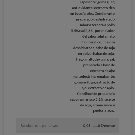
espesante: goma guar;
antioxidante: extracto rico
en tocoferoles. Condimento
preparado deshidratado
sabor a ternera a pollo
5,5%: sal 2,6%, potenciador
del sabor: glutamato
monosódico; chalota
deshidratada, salsa de soja
en polvo: habas de soja,
trigo, maltodextrina, sal;
preparado a base de
extracto de ajo:
maltodextrina, emulgente:
goma arábiga; extracto de
ajo; extracto de apio.
Condimento preparado
sabor a marisco 5,1%: aceite
de soja, aroma sabor a
gamba 0,06%.
Banda precio por envase
0,93 - 1,10 €/envase