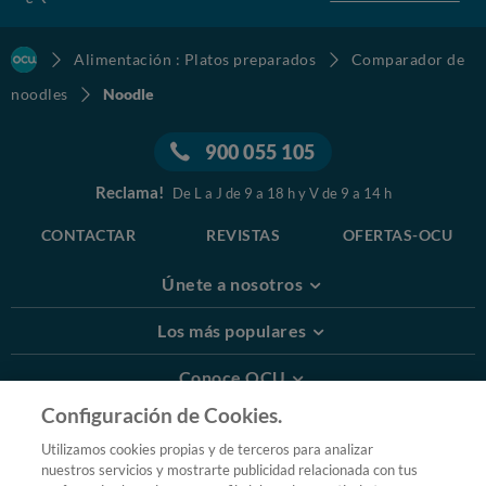
Alimentación : Platos preparados
Comparador de
noodles
Noodle
900 055 105
Reclama!
De L a J de 9 a 18 h y V de 9 a 14 h
CONTACTAR
REVISTAS
OFERTAS-OCU
Únete a nosotros
Los más populares
Conoce OCU
Configuración de Cookies.
Más Información
Utilizamos cookies propias y de terceros para analizar
nuestros servicios y mostrarte publicidad relacionada con tus
© 2026 OCU