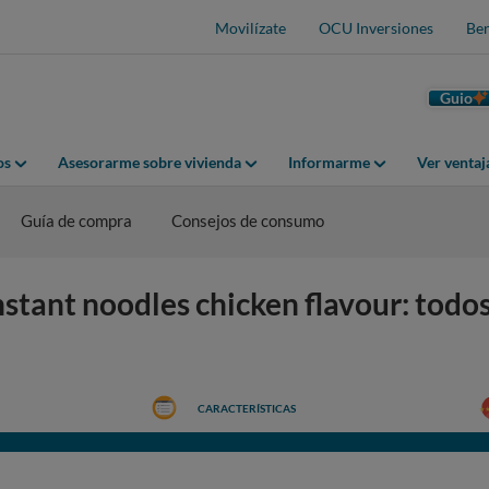
Movilízate
OCU Inversiones
Ben
Guio
os
Asesorarme sobre vivienda
Informarme
Ver venta
Guía de compra
Consejos de consumo
tant noodles chicken flavour: todos
CARACTERÍSTICAS