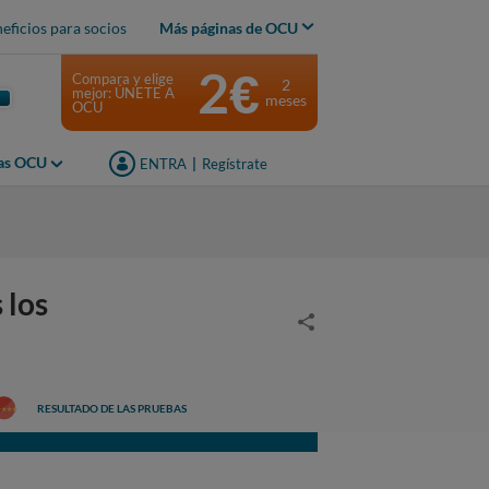
eficios para socios
Más páginas de OCU
2€
Compara y elige
2
mejor: ÚNETE A
meses
OCU
jas OCU
ENTRA
|
Regístrate
 los
RESULTADO DE LAS PRUEBAS