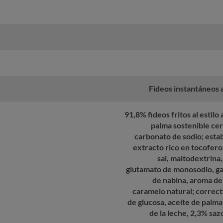
Fideos instantáneos al
91,8% fideos fritos al estilo 
palma sostenible cert
carbonato de sodio; estabi
extracto rico en tocofer
sal, maltodextrina
glutamato de monosodio, gau
de nabina, aroma de 
caramelo natural; correcto
de glucosa, aceite de palma
de la leche, 2,3% saz