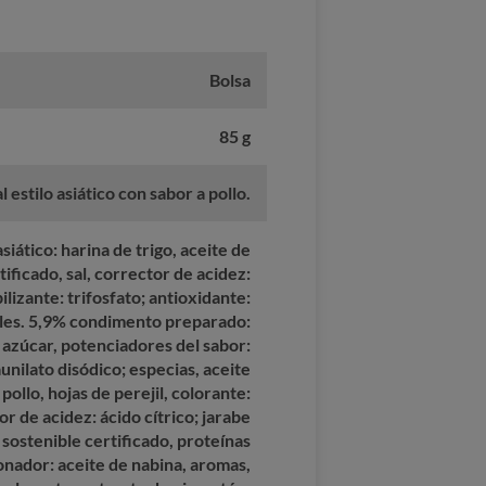
Bolsa
85 g
 estilo asiático con sabor a pollo.
asiático: harina de trigo, aceite de
ificado, sal, corrector de acidez:
lizante: trifosfato; antioxidante:
oles. 5,9% condimento preparado:
, azúcar, potenciadores del sabor:
nilato disódico; especias, aceite
pollo, hojas de perejil, colorante:
r de acidez: ácido cítrico; jarabe
 sostenible certificado, proteínas
onador: aceite de nabina, aromas,