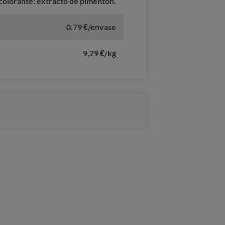
colorante: extracto de pimentón.
0.79 €/envase
9,29 €/kg