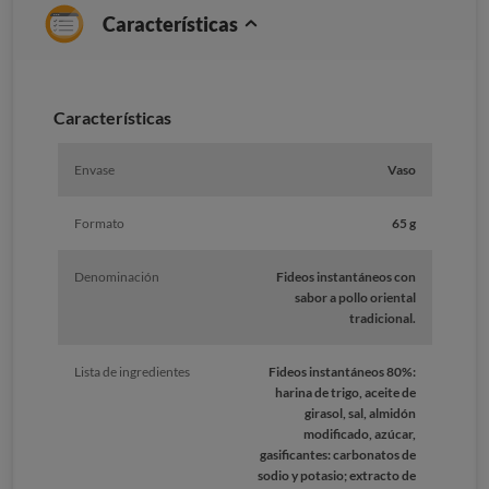
Características
Características
Envase
Vaso
Formato
65 g
Denominación
Fideos instantáneos con
sabor a pollo oriental
tradicional.
Lista de ingredientes
Fideos instantáneos 80%:
harina de trigo, aceite de
girasol, sal, almidón
modificado, azúcar,
gasificantes: carbonatos de
sodio y potasio; extracto de