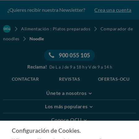
¿Quieres recibir nuestra Newsletter?
Crea una cuenta
Alimentación : Platos preparados
Comparador de
noodles
Noodle
900 055 105
Reclama!
De L a J de 9 a 18 h y V de 9 a 14 h
CONTACTAR
REVISTAS
OFERTAS-OCU
Únete a nosotros
Los más populares
Conoce OCU
Configuración de Cookies.
Más Información