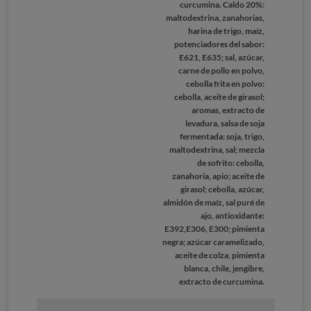
curcumina. Caldo 20%:
maltodextrina, zanahorias,
harina de trigo, maíz,
potenciadores del sabor:
E621, E635; sal, azúcar,
carne de pollo en polvo,
cebolla frita en polvo:
cebolla, aceite de girasol;
aromas, extracto de
levadura, salsa de soja
fermentada: soja, trigo,
maltodextrina, sal; mezcla
de sofrito: cebolla,
zanahoria, apio; aceite de
girasol; cebolla, azúcar,
almidón de maíz, sal puré de
ajo, antioxidante:
E392,E306, E300; pimienta
negra; azúcar caramelizado,
aceite de colza, pimienta
blanca, chile, jengibre,
extracto de curcumina.