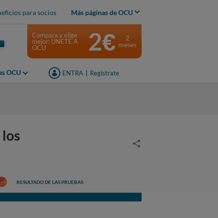
eficios para socios
Más páginas de OCU
2€
Compara y elige
2
mejor: ÚNETE A
meses
OCU
jas OCU
ENTRA
|
Regístrate
los
RESULTADO DE LAS PRUEBAS