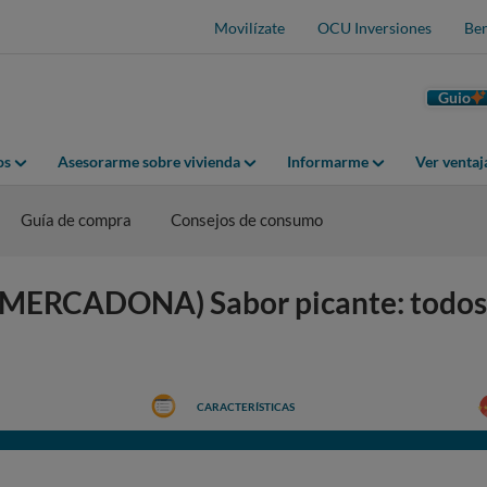
Movilízate
OCU Inversiones
Ben
Guio
os
Asesorarme sobre vivienda
Informarme
Ver venta
Guía de compra
Consejos de consumo
ERCADONA) Sabor picante: todos 
CARACTERÍSTICAS