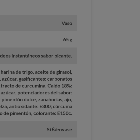
Vaso
65 g
ideos instantáneos sabor picante.
arina de trigo, aceite de girasol,
, azúcar, gasificantes: carbonatos
extracto de curcumina. Caldo 18%:
 azúcar, potenciadores del sabor:
 pimentón dulce, zanahorias, ajo,
colza, antioxidante: E300; cúrcuma
to de pimentón, colorante: E150c.
Sí €/envase