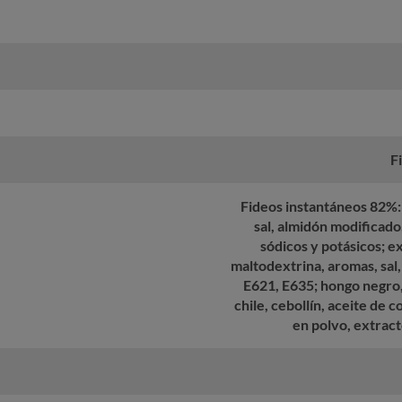
F
Fideos instantáneos 82%: h
sal, almidón modificado
sódicos y potásicos; 
maltodextrina, aromas, sal,
E621, E635; hongo negro,
chile, cebollín, aceite de 
en polvo, extrac