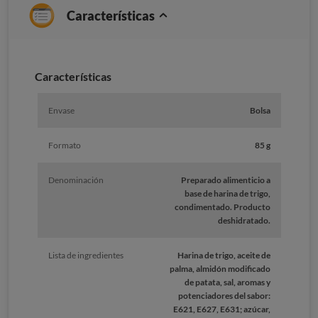
Características
Características
Envase
Bolsa
Formato
85 g
Denominación
Preparado alimenticio a
base de harina de trigo,
condimentado. Producto
deshidratado.
Lista de ingredientes
Harina de trigo, aceite de
palma, almidón modificado
de patata, sal, aromas y
potenciadores del sabor:
E621, E627, E631; azúcar,