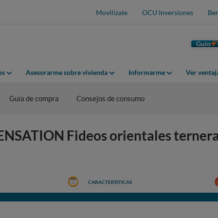
Movilízate
OCU Inversiones
Ben
Guio
os
Asesorarme sobre vivienda
Informarme
Ver venta
Guía de compra
Consejos de consumo
ATION Fideos orientales ternera:
CARACTERÍSTICAS