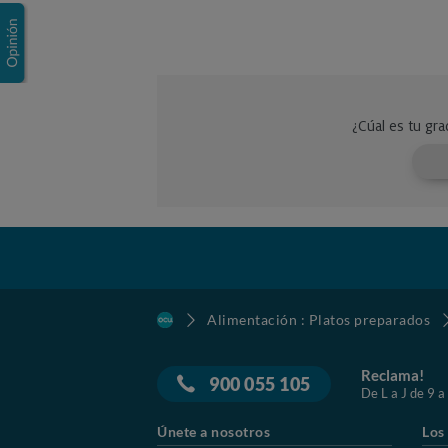
Alimentación : Platos preparados
Reclama!
900 055 105
De L a J de 9 a
Únete a nosotros
Los