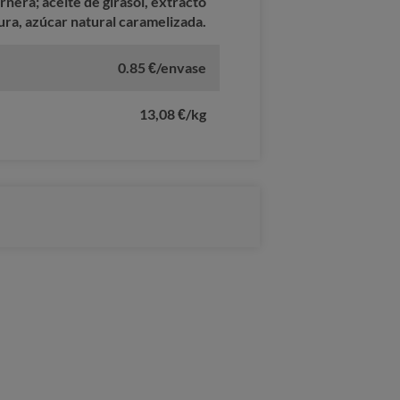
rnera; aceite de girasol, extracto
ura, azúcar natural caramelizada.
0.85 €/envase
13,08 €/kg