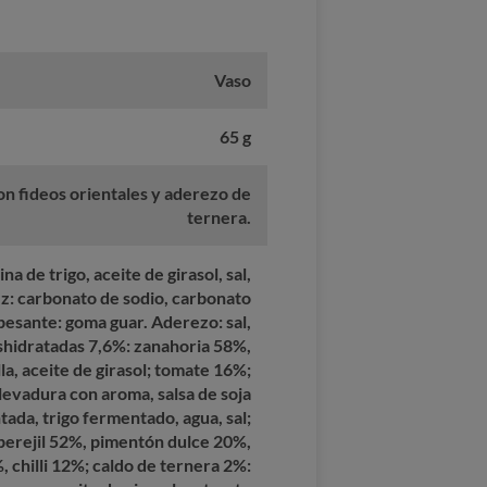
Vaso
65 g
on fideos orientales y aderezo de
ternera.
na de trigo, aceite de girasol, sal,
ez: carbonato de sodio, carbonato
pesante: goma guar. Aderezo: sal,
shidratadas 7,6%: zanahoria 58%,
la, aceite de girasol; tomate 16%;
levadura con aroma, salsa de soja
ada, trigo fermentado, agua, sal;
perejil 52%, pimentón dulce 20%,
 chilli 12%; caldo de ternera 2%: