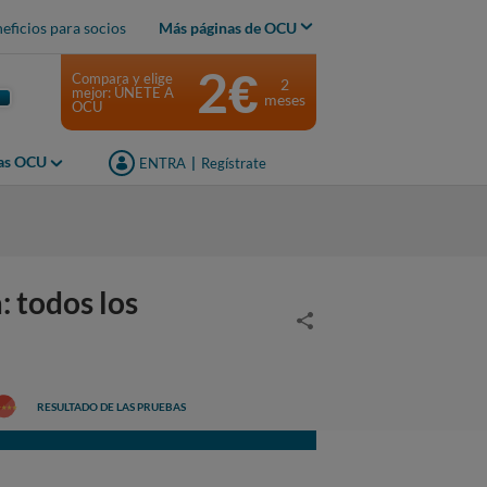
eficios para socios
Más páginas de OCU
2€
Compara y elige
2
mejor: ÚNETE A
meses
OCU
jas OCU
ENTRA
|
Regístrate
 todos los
RESULTADO DE LAS PRUEBAS