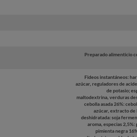
Preparado alimenticio c
Fideos instantáneos: hari
azúcar, reguladores de acid
de potasio; es
maltodextrina, verduras de
cebolla asada 26%: cebol
azúcar, extracto de 
deshidratada: soja ferment
aroma, especias 2,5%: 
pimienta negra 16%,