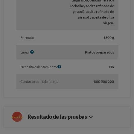
de girasol), cebolla frita 6%
(cebolla y aceite refinado de
girasol), aceite refinado de
girasol y aceite de oliva
virgen.
Formato
1300 g
I
Lineal
Platos preparados
n
f
I
Necesita calentamiento
No
o
n
f
Contacto con fabricante
800 500 220
o
Resultado de las pruebas