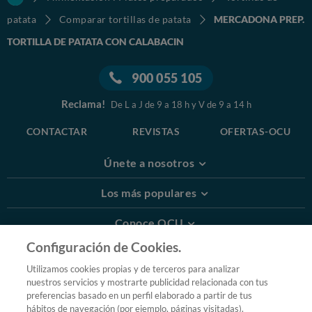
patata
Comparar tortillas de patata
MERCADONA PREP.
TORTILLA DE PATATA CON CALABACIN
900 055 105
Reclama!
De L a J de 9 a 18 h y V de 9 a 14 h
CONTACTAR
REVISTAS
OFERTAS-OCU
Únete a nosotros
Los más populares
Conoce OCU
Configuración de Cookies.
Más Información
Utilizamos cookies propias y de terceros para analizar
nuestros servicios y mostrarte publicidad relacionada con tus
© 2026 OCU
preferencias basado en un perfil elaborado a partir de tus
Condiciones generales de contratación de OCU
hábitos de navegación (por ejemplo, páginas visitadas).