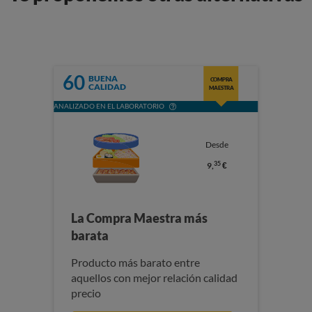
60
BUENA
COMPRA
CALIDAD
MAESTRA
ANALIZADO EN EL LABORATORIO
Desde
35
9,
€
La Compra Maestra más
barata
Producto más barato entre
aquellos con mejor relación calidad
precio