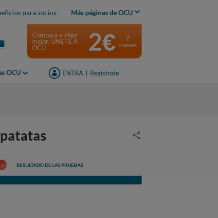
eficios para socios
Más páginas de OCU
2€
Compara y elige
2
mejor: ÚNETE A
meses
OCU
jas OCU
ENTRA
|
Regístrate
 patatas
RESULTADO DE LAS PRUEBAS