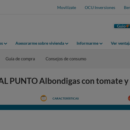
Movilízate
OCU Inversiones
Ben
Guio
os
Asesorarme sobre vivienda
Informarme
Ver venta
Guía de compra
Consejos de consumo
A AL PUNTO Albondigas con tomate y
CARACTERÍSTICAS