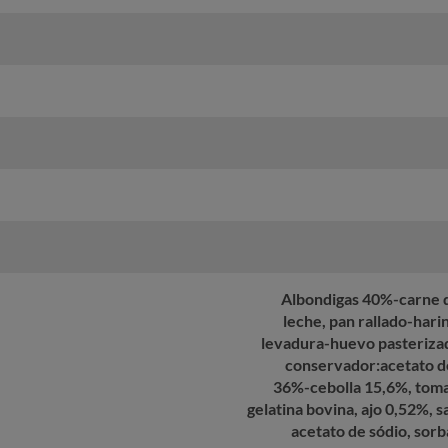
Albondigas 40%-carne de
leche, pan rallado-harin
levadura-huevo pasterizado
conservador:acetato de
36%-cebolla 15,6%, tomat
gelatina bovina, ajo 0,52%, 
acetato de sódio, sor