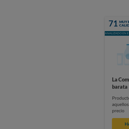
71
MUY 
CALI
ANALIZADO EN E
La Com
barata
Producto
aquellos
precio
H