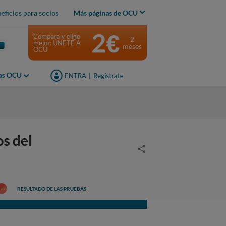
eficios para socios
Más páginas de OCU
2€
Compara y elige
2
mejor: ÚNETE A
meses
OCU
jas OCU
ENTRA
|
Regístrate
os del
RESULTADO DE LAS PRUEBAS