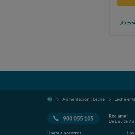
¿Eres s
Alimentación : Leche
Leche ent
Reclama!
900 055 105
De L a J de 9 a
Únete a nosotros
Los