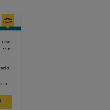
COMPRA
MAESTRA
Desde
97
0,
€
recio
a un
2