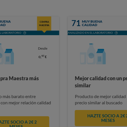
71
BUENA
MUY BUENA
COMPRA
DAD
CALIDAD
MAESTRA
L LABORATORIO
ANALIZADO EN EL LABORATORIO
Desde
97
0,
€
pra Maestra más
Mejor calidad con un p
similar
 más barato entre
Producto de mejor calidad 
 con mejor relación calidad
precio similar al buscado
HAZTE SOCIO A 2€ 
MESES
AZTE SOCIO A 2€ 2
MESES