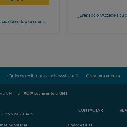
¿Eres socio? Accede a tu 
ocio? Accede a tu cuenta
¿Quieres recibir nuestra Newsletter?
Crea una cuenta
era UHT
XOIA Leche entera UHT
CONTACTAR
REV
 18 h y V de 9 a 14 h
 más populares
Conoce OCU