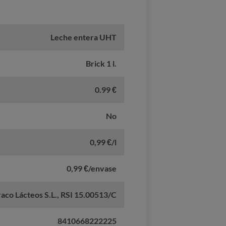
Leche entera UHT
Brick 1 l.
0.99 €
No
0,99 €/l
0,99 €/envase
raco Lácteos S.L., RSI 15.00513/C
8410668222225