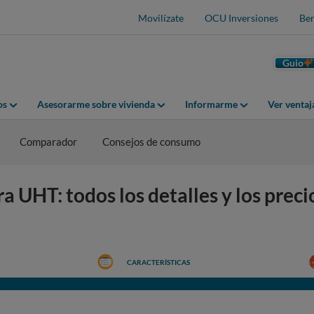
Movilízate
OCU Inversiones
Ben
Guio
os
Asesorarme sobre vivienda
Informarme
Ver venta
Comparador
Consejos de consumo
 UHT: todos los detalles y los preci
CARACTERÍSTICAS