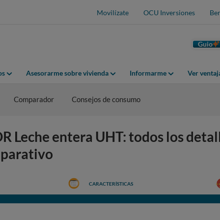
Movilízate
OCU Inversiones
Ben
Guio
os
Asesorarme sobre vivienda
Informarme
Ver venta
Comparador
Consejos de consumo
Leche entera UHT: todos los detall
mparativo
CARACTERÍSTICAS