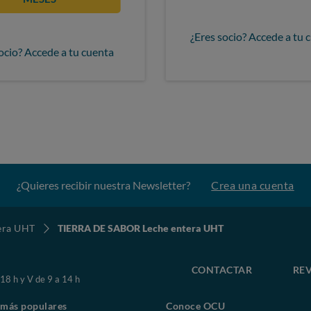
¿Eres socio? Accede a tu 
ocio? Accede a tu cuenta
¿Quieres recibir nuestra Newsletter?
Crea una cuenta
era UHT
TIERRA DE SABOR Leche entera UHT
CONTACTAR
REV
 18 h y V de 9 a 14 h
 más populares
Conoce OCU