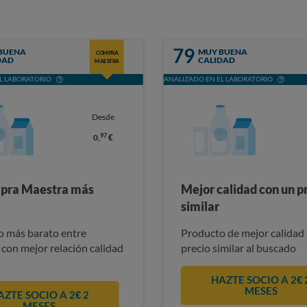
79
BUENA
MUY BUENA
COMPRA
DAD
CALIDAD
MAESTRA
L LABORATORIO
ANALIZADO EN EL LABORATORIO
Desde
97
0,
€
pra Maestra más
Mejor calidad con un p
similar
 más barato entre
Producto de mejor calidad 
 con mejor relación calidad
precio similar al buscado
HAZTE SOCIO A 2€ 
MESES
AZTE SOCIO A 2€ 2
MESES