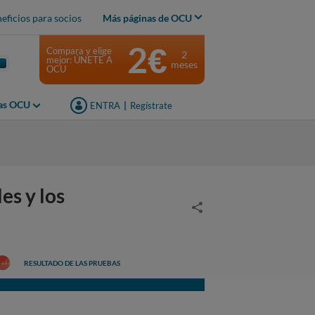
eficios para socios
Más páginas de OCU
2€
Compara y elige
2
mejor: ÚNETE A
meses
OCU
jas OCU
ENTRA
|
Regístrate
es y los
RESULTADO DE LAS PRUEBAS