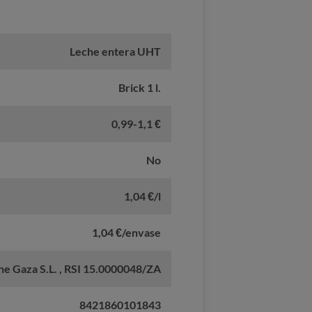
Leche entera UHT
Brick 1 l.
0,99-1,1 €
No
1,04 €/l
1,04 €/envase
he Gaza S.L. , RSI 15.0000048/ZA
8421860101843