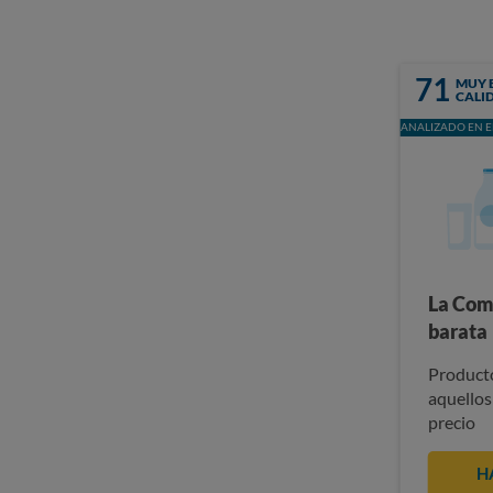
71
MUY 
CALI
ANALIZADO EN E
La Com
barata
Producto
aquellos
precio
H