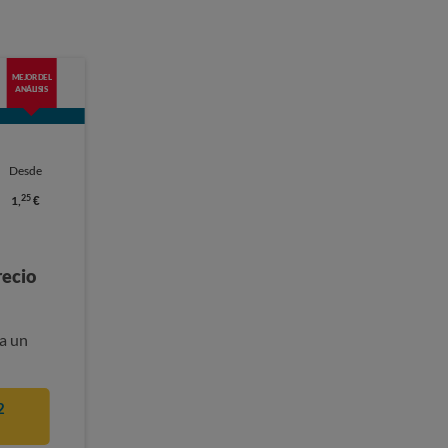
MEJOR DEL
ANÁLISIS
Desde
25
1,
€
recio
a un
2