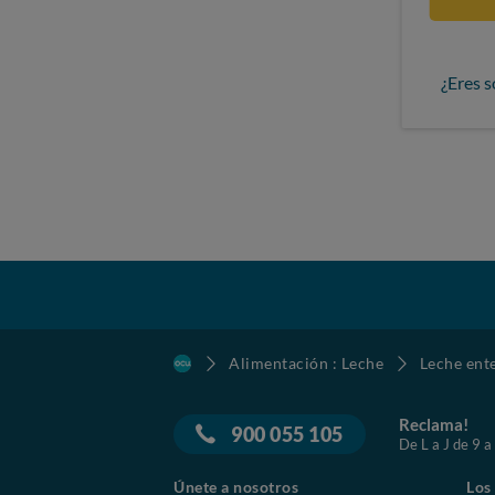
¿Eres s
Alimentación : Leche
Leche ent
Reclama!
900 055 105
De L a J de 9 a
Únete a nosotros
Los