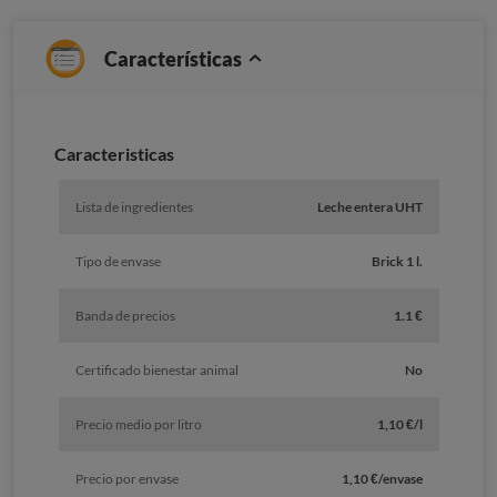
Características
Caracteristicas
Lista de ingredientes
Leche entera UHT
Tipo de envase
Brick 1 l.
Banda de precios
1.1 €
Certificado bienestar animal
No
Precio medio por litro
1,10 €/l
Precio por envase
1,10 €/envase