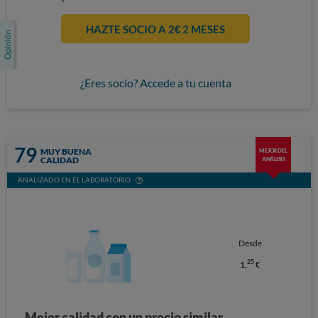
HAZTE SOCIO A 2€ 2 MESES
¿Eres socio? Accede a tu cuenta
79
MUY BUENA
MEJOR DEL
CALIDAD
ANÁLISIS
ANALIZADO EN EL LABORATORIO
Desde
25
1,
€
Mejor calidad con un precio similar