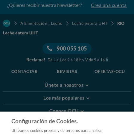
¿Quieres recibir nuestra Newsletter?
Crea una cuenta
Alimentación : Leche
Leche entera UHT
RIO
Leche entera UHT
900 055 105
Reclama!
De L a J de 9 a 18 h y V de 9 a 14 h
CONTACTAR
REVISTAS
OFERTAS-OCU
Únete a nosotros
Los más populares
Conoce OCU
Configuración de Cookies.
Más Información
Utilizamos cookies propias y de terceros para analizar