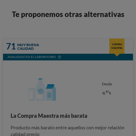
Te proponemos otras alternativas
71
MUY BUENA
COMPRA
CALIDAD
MAESTRA
ANALIZADO EN EL LABORATORIO
Desde
97
0,
€
La Compra Maestra más barata
Producto más barato entre aquellos con mejor relación
calidad precio