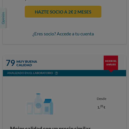
HAZTE SOCIO A 2€ 2 MESES
¿Eres socio? Accede a tu cuenta
79
MUY BUENA
MEJOR DEL
CALIDAD
ANÁLISIS
ANALIZADO EN EL LABORATORIO
Desde
25
1,
€
Mejor calidad con un precio similar