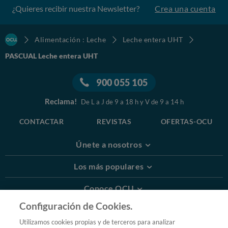
¿Quieres recibir nuestra Newsletter?
Crea una cuenta
Alimentación : Leche
Leche entera UHT
PASCUAL Leche entera UHT
900 055 105
Reclama!
De L a J de 9 a 18 h y V de 9 a 14 h
CONTACTAR
REVISTAS
OFERTAS-OCU
Únete a nosotros
Los más populares
Conoce OCU
Configuración de Cookies.
Más Información
Utilizamos cookies propias y de terceros para analizar