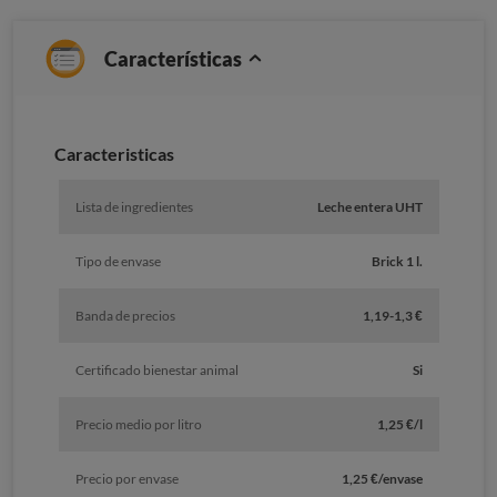
Características
Caracteristicas
Lista de ingredientes
Leche entera UHT
Tipo de envase
Brick 1 l.
Banda de precios
1,19-1,3 €
Certificado bienestar animal
Si
Precio medio por litro
1,25 €/l
Precio por envase
1,25 €/envase