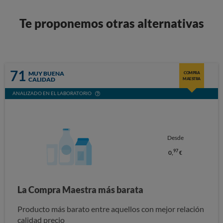
Te proponemos otras alternativas
71
MUY BUENA
COMPRA
CALIDAD
MAESTRA
ANALIZADO EN EL LABORATORIO
Desde
97
0,
€
La Compra Maestra más barata
Producto más barato entre aquellos con mejor relación
calidad precio