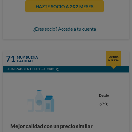
HAZTE SOCIO A 2€ 2 MESES
¿Eres socio? Accede a tu cuenta
71
MUY BUENA
COMPRA
CALIDAD
MAESTRA
ANALIZADO EN EL LABORATORIO
Desde
97
0,
€
Mejor calidad con un precio similar