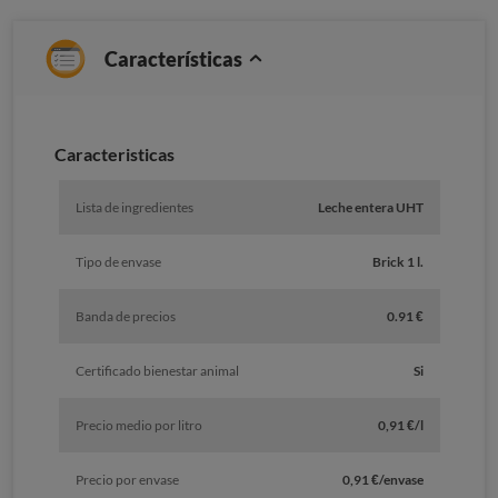
Características
Caracteristicas
Lista de ingredientes
Leche entera UHT
Tipo de envase
Brick 1 l.
Banda de precios
0.91 €
Certificado bienestar animal
Si
Precio medio por litro
0,91 €/l
Precio por envase
0,91 €/envase