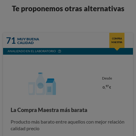
Te proponemos otras alternativas
71
MUY BUENA
COMPRA
CALIDAD
MAESTRA
ANALIZADO EN EL LABORATORIO
Desde
97
0,
€
La Compra Maestra más barata
Producto más barato entre aquellos con mejor relación
calidad precio