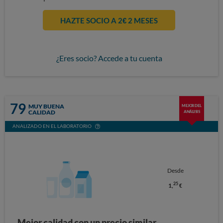
HAZTE SOCIO A 2€ 2 MESES
¿Eres socio? Accede a tu cuenta
79
MUY BUENA
MEJOR DEL
CALIDAD
ANÁLISIS
ANALIZADO EN EL LABORATORIO
Desde
25
1,
€
Mejor calidad con un precio similar