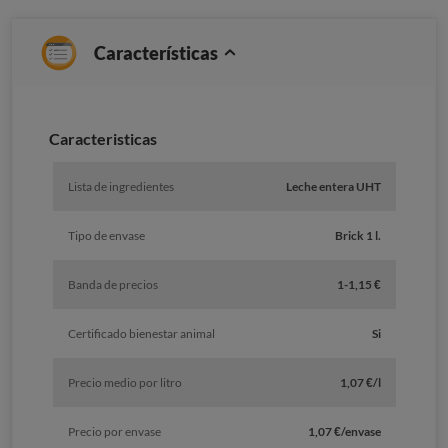
Características
Caracteristicas
Lista de ingredientes
Leche entera UHT
Tipo de envase
Brick 1 l.
Banda de precios
1-1,15 €
Certificado bienestar animal
Si
Precio medio por litro
1,07 €/l
Precio por envase
1,07 €/envase