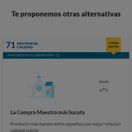
Te proponemos otras alternativas
71
MUY BUENA
COMPRA
CALIDAD
MAESTRA
ANALIZADO EN EL LABORATORIO
Desde
97
0,
€
La Compra Maestra más barata
Producto más barato entre aquellos con mejor relación
calidad precio