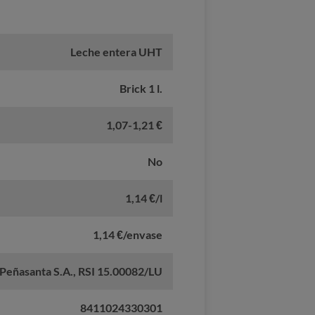
Leche entera UHT
Brick 1 l.
1,07-1,21 €
No
1,14 €/l
1,14 €/envase
Peñasanta S.A., RSI 15.00082/LU
8411024330301