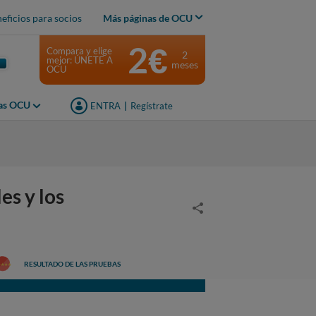
eficios para socios
Más páginas de OCU
2€
Compara y elige
2
mejor: ÚNETE A
meses
OCU
jas OCU
ENTRA
|
Regístrate
s y los
RESULTADO DE LAS PRUEBAS