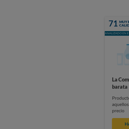
71
MUY 
CALI
ANALIZADO EN E
La Com
barata
Producto
aquellos
precio
H