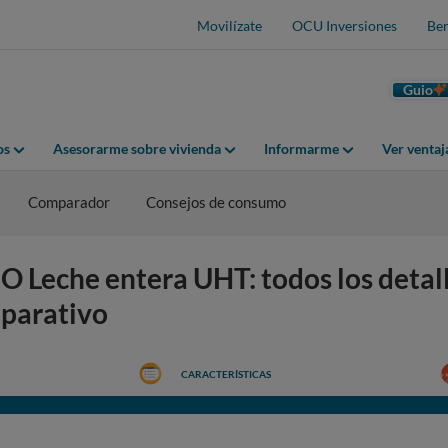
Movilízate
OCU Inversiones
Ben
Guio
os
Asesorarme sobre vivienda
Informarme
Ver venta
Comparador
Consejos de consumo
eche entera UHT: todos los detalle
mparativo
CARACTERÍSTICAS