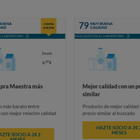
79
BUENA
MUY BUENA
COMPRA
DAD
CALIDAD
MAESTRA
L LABORATORIO
ANALIZADO EN EL LABORATORIO
Desde
97
0,
€
pra Maestra más
Mejor calidad con un p
similar
 más barato entre
Producto de mejor calidad 
 con mejor relación calidad
precio similar al buscado
HAZTE SOCIO A 2€ 
MESES
AZTE SOCIO A 2€ 2
MESES