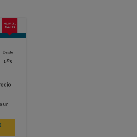
MEJOR DEL
ANÁLISIS
Desde
25
1,
€
recio
a un
2