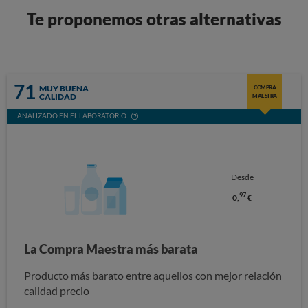
Te proponemos otras alternativas
71
MUY BUENA
COMPRA
CALIDAD
MAESTRA
ANALIZADO EN EL LABORATORIO
Desde
97
0,
€
La Compra Maestra más barata
Producto más barato entre aquellos con mejor relación
calidad precio