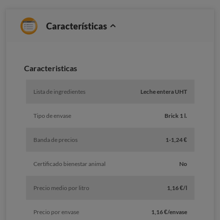
Características
Caracteristicas
Lista de ingredientes
Leche entera UHT
Tipo de envase
Brick 1 l.
Banda de precios
1-1,24 €
Certificado bienestar animal
No
Precio medio por litro
1,16 €/l
Precio por envase
1,16 €/envase