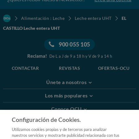
Alimentación : Leche
Leche entera UHT
EL
CASTILLO Leche entera UHT
900 055 105
Reclama!
De L a J de 9 a 18 h y V de 9 a 14 h
CONTACTAR
REVISTAS
OFERTAS-OCU
Únete a nosotros
Los más populares
Conoce OCU
Configuración de Cookies.
Más Información
Utilizamos cookies propias y de terceros para analizar
nuestros servicios y mostrarte publicidad relacionada con tus
© 2026 OCU