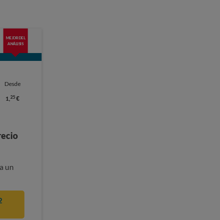
MEJOR DEL
ANÁLISIS
Desde
25
1,
€
recio
a un
2