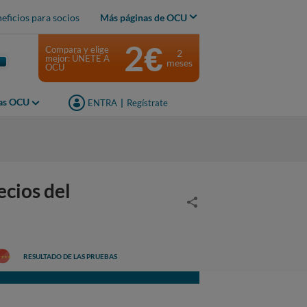
eficios para socios
Más páginas de OCU
2€
Compara y elige
2
mejor: ÚNETE A
meses
OCU
jas OCU
ENTRA
|
Regístrate
ecios del
RESULTADO DE LAS PRUEBAS