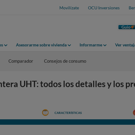
Movilízate
OCU Inversiones
Ben
Guio
os
Asesorarme sobre vivienda
Informarme
Ver venta
Comparador
Consejos de consumo
ra UHT: todos los detalles y los pr
CARACTERÍSTICAS