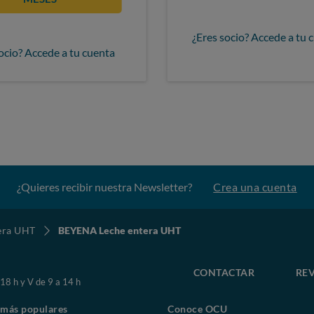
¿Eres socio? Accede a tu 
ocio? Accede a tu cuenta
¿Quieres recibir nuestra Newsletter?
Crea una cuenta
era UHT
BEYENA Leche entera UHT
CONTACTAR
REV
 18 h y V de 9 a 14 h
 más populares
Conoce OCU