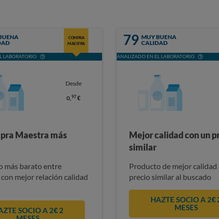
79
BUENA
MUY BUENA
COMPRA
DAD
CALIDAD
MAESTRA
L LABORATORIO
ANALIZADO EN EL LABORATORIO
Desde
97
0,
€
pra Maestra más
Mejor calidad con un p
similar
 más barato entre
Producto de mejor calidad 
 con mejor relación calidad
precio similar al buscado
HAZTE SOCIO A 2€ 
MESES
AZTE SOCIO A 2€ 2
MESES