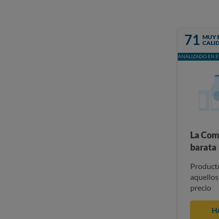
71
MUY 
CALI
ANALIZADO EN E
La Com
barata
Producto
aquellos
precio
H