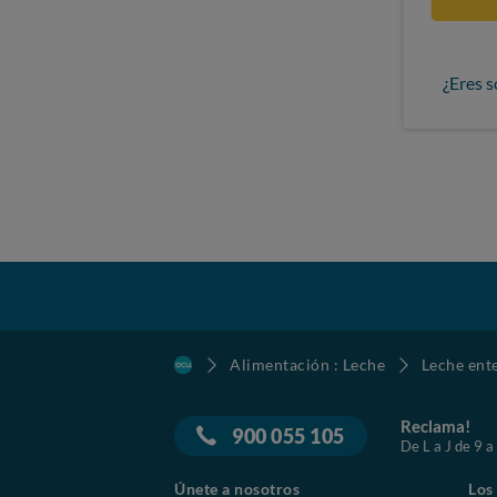
¿Eres s
Alimentación : Leche
Leche ent
Reclama!
900 055 105
De L a J de 9 a
Únete a nosotros
Los