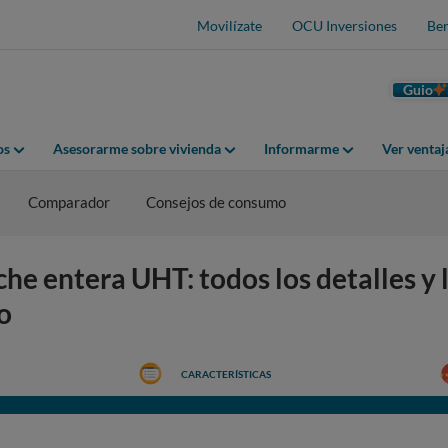
Movilízate
OCU Inversiones
Ben
Guio
os
Asesorarme sobre vivienda
Informarme
Ver venta
Comparador
Consejos de consumo
 entera UHT: todos los detalles y l
o
CARACTERÍSTICAS