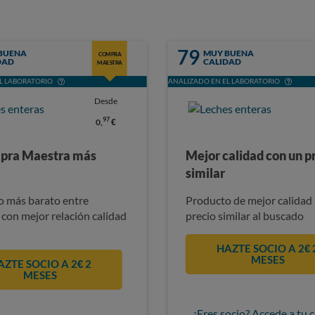
79
BUENA
MUY BUENA
COMPRA
DAD
CALIDAD
MAESTRA
L LABORATORIO
ANALIZADO EN EL LABORATORIO
Desde
97
0,
€
pra Maestra más
Mejor calidad con un p
similar
 más barato entre
Producto de mejor calidad 
 con mejor relación calidad
precio similar al buscado
HAZTE SOCIO A 2€ 
MESES
AZTE SOCIO A 2€ 2
MESES
¿Eres socio? Accede a tu 