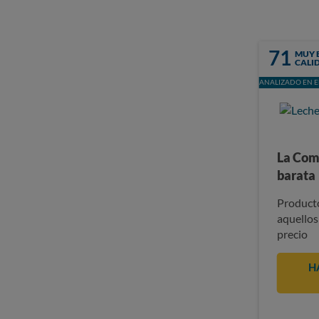
71
MUY 
CALI
ANALIZADO EN E
La Com
barata
Producto
aquellos
precio
H