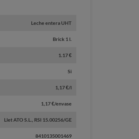
Leche entera UHT
Brick 1 l.
1.17 €
Si
1,17 €/l
1,17 €/envase
Llet ATO S.L., RSI 15.00256/GE
8410135001469