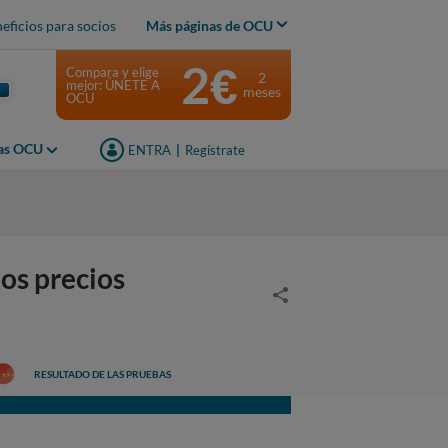
eficios para socios
Más páginas de OCU
2€
Compara y elige
2
mejor: ÚNETE A
meses
OCU
jas OCU
ENTRA
|
Regístrate
os precios
RESULTADO DE LAS PRUEBAS