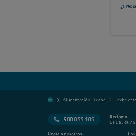
¿Eres s
Alimentación : Leche
Leche ent
Reclama!
900 055 105
De L a J de 9 a
Únete a nosotros
Los