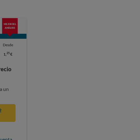
MEJOR DEL
ANÁLISIS
Desde
25
1,
€
recio
a un
2
cuenta