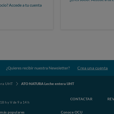
ocio? Accede a tu cuenta
¿Quieres recibir nuestra Newsletter?
Crea una cuenta
era UHT
ATO NATURA Leche entera UHT
CONTACTAR
REV
 18 h y V de 9 a 14 h
 más populares
Conoce OCU