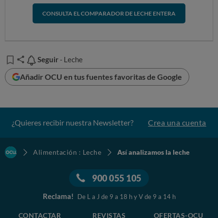
CONSULTA EL COMPARADOR DE LECHE ENTERA
Seguir
Seguir
- Leche
Añadir OCU en tus fuentes favoritas de Google
¿Quieres recibir nuestra Newsletter?
Crea una cuenta
Alimentación : Leche
Así analizamos la leche
900 055 105
Reclama!
De L a J de 9 a 18 h y V de 9 a 14 h
CONTACTAR
REVISTAS
OFERTAS-OCU