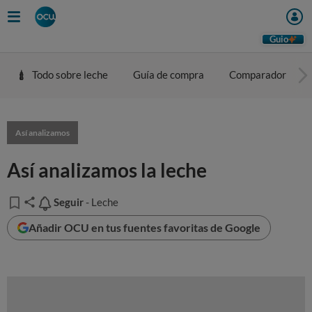
Guio
Todo sobre leche
Guía de compra
Comparador
Así analizamos
Así analizamos la leche
Seguir
Seguir
- Leche
Añadir OCU en tus fuentes favoritas de Google