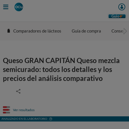
Guio
Comparadores de lácteos
Guía de compra
Consejos
Queso GRAN CAPITÁN Queso mezcla
semicurado: todos los detalles y los
precios del análisis comparativo
Ver resultados
ANALIZADO EN EL LABORATORIO