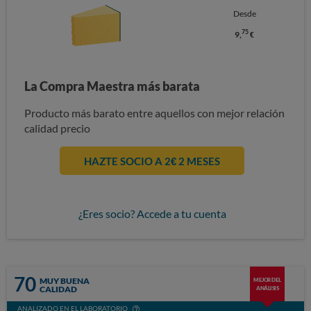
Desde
75
9,
€
La Compra Maestra más barata
Producto más barato entre aquellos con mejor relación
calidad precio
HAZTE SOCIO A 2€ 2 MESES
¿Eres socio? Accede a tu cuenta
70
MUY BUENA
MEJOR DEL
CALIDAD
ANÁLISIS
ANALIZADO EN EL LABORATORIO