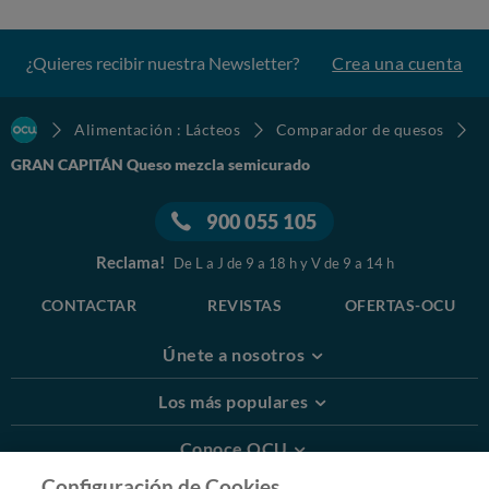
¿Quieres recibir nuestra Newsletter?
Crea una cuenta
Alimentación : Lácteos
Comparador de quesos
GRAN CAPITÁN Queso mezcla semicurado
900 055 105
Reclama!
De L a J de 9 a 18 h y V de 9 a 14 h
CONTACTAR
REVISTAS
OFERTAS-OCU
Únete a nosotros
Los más populares
Conoce OCU
Configuración de Cookies.