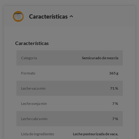
Características
Características
Categoría
Semicurado de mezcla
Formato
365 g
Leche vaca min
71 %
Leche oveja min
7 %
Leche cabra min
7 %
Lista de ingredientes
Leche pesteurizada de vaca,