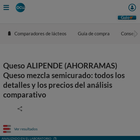
Guio
Comparadores de lácteos
Guía de compra
Consejos
Queso ALIPENDE (AHORRAMAS)
Queso mezcla semicurado: todos los
detalles y los precios del análisis
comparativo
Ver resultados
ANALIZADO EN EL LABORATORIO