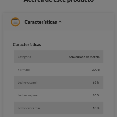
Características
Características
Categoría
Semicurado de mezcla
Formato
300 g
Leche vaca min
65 %
Leche oveja min
10 %
Leche cabra min
10 %