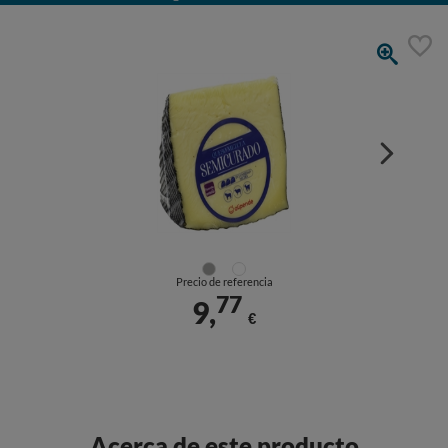
Precio de referencia
77
9,
€
Acerca de este producto