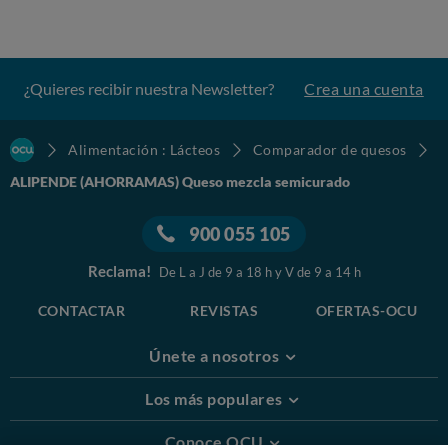
¿Quieres recibir nuestra Newsletter?
Crea una cuenta
Alimentación : Lácteos
Comparador de quesos
ALIPENDE (AHORRAMAS) Queso mezcla semicurado
900 055 105
Reclama!
De L a J de 9 a 18 h y V de 9 a 14 h
CONTACTAR
REVISTAS
OFERTAS-OCU
Únete a nosotros
Los más populares
Conoce OCU