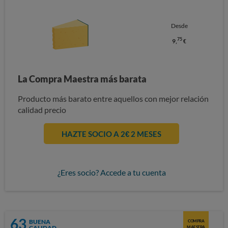
Desde
75
9,
€
La Compra Maestra más barata
Producto más barato entre aquellos con mejor relación
calidad precio
HAZTE SOCIO A 2€ 2 MESES
¿Eres socio? Accede a tu cuenta
63
BUENA
COMPRA
CALIDAD
MAESTRA