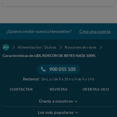
¿Quieres recibir nuestra Newsletter?
Crea una cuenta
Alimentación : Dulces
Roscones de reyes
Características de LIDL ROSCÓN DE REYES NATA 100%
900 055 105
Reclama!
De L a J de 9 a 18 h y V de 9 a 14 h
CONTACTAR
REVISTAS
OFERTAS-OCU
Únete a nosotros
Los más populares