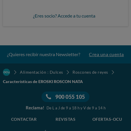
¿Eres socio? Accede a tu cuenta
¿Quieres recibir nuestra Newsletter?
Crea una cuenta
Alimentación : Dulces
Roscones de reyes
Características de EROSKI ROSCON NATA
900 055 105
Reclama!
De L a J de 9 a 18 h y V de 9 a 14 h
CONTACTAR
REVISTAS
OFERTAS-OCU