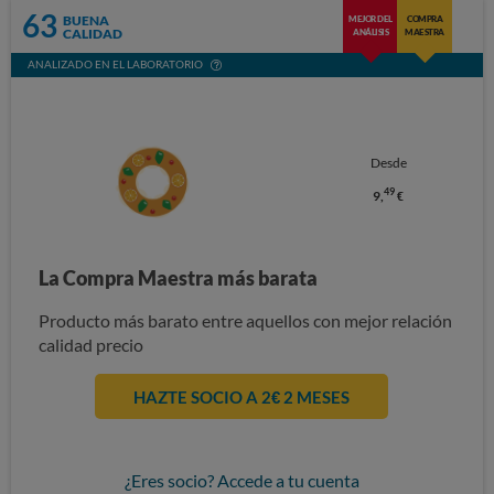
63
BUENA
MEJOR DEL
COMPRA
CALIDAD
ANÁLISIS
MAESTRA
ANALIZADO EN EL LABORATORIO
Desde
49
9,
€
La Compra Maestra más barata
Producto más barato entre aquellos con mejor relación
calidad precio
HAZTE SOCIO A 2€ 2 MESES
¿Eres socio? Accede a tu cuenta