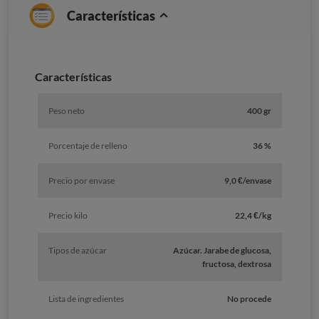
Características
Características
Peso neto
400 gr
Porcentaje de relleno
36 %
Precio por envase
9,0 €/envase
Precio kilo
22,4 €/kg
Tipos de azúcar
Azúcar. Jarabe de glucosa,
fructosa, dextrosa
Lista de ingredientes
No procede