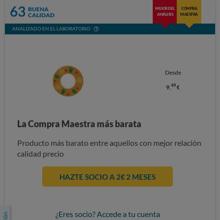
63
BUENA
MEJOR DEL
COMPRA
CALIDAD
ANÁLISIS
MAESTRA
ANALIZADO EN EL LABORATORIO
Desde
49
9,
€
La Compra Maestra más barata
Producto más barato entre aquellos con mejor relación
calidad precio
HAZTE SOCIO A 2€ 2 MESES
¿Eres socio? Accede a tu cuenta