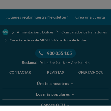
¿Quieres recibir nuestra Newsletter?
Crea una cuenta
Alimentación : Dulces
Comparador de Panettones
Características de MUSFI´S Panettone de frutas
900 055 105
Reclama!
De L a J de 9 a 18 h y V de 9 a 14 h
CONTACTAR
REVISTAS
OFERTAS-OCU
Únete a nosotros
Los más populares
Conoce OCU