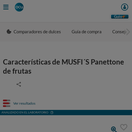
Guio
Comparadores de dulces
Guía de compra
Consejos 
Características de MUSFI´S Panettone
de frutas
Ver resultados
ANALIZADO EN EL LABORATORIO