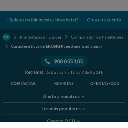
¿Quieres recibir nuestra Newsletter?
Crea una cuenta
Alimentación : Dulces
Comparador de Panettones
Características de EROSKI Panettone tradicional
900 055 105
Reclama!
De L a J de 9 a 18 h y V de 9 a 14 h
CONTACTAR
REVISTAS
OFERTAS-OCU
Únete a nosotros
Los más populares
Conoce OCU