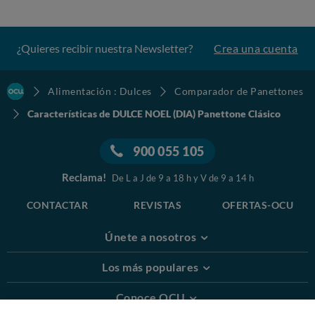
¿Quieres recibir nuestra Newsletter?
Crea una cuenta
Alimentación : Dulces
Comparador de Panettones
Características de DULCE NOEL (DIA) Panettone Clásico
900 055 105
Reclama!
De L a J de 9 a 18 h y V de 9 a 14 h
CONTACTAR
REVISTAS
OFERTAS-OCU
Únete a nosotros
Los más populares
Conoce OCU